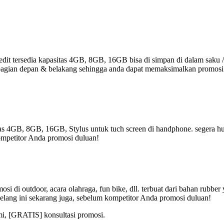
it tersedia kapasitas 4GB, 8GB, 16GB bisa di simpan di dalam saku /
r di bagian depan & belakang sehingga anda dapat memaksimalkan promos
tas 4GB, 8GB, 16GB, Stylus untuk tuch screen di handphone. segera hub
ompetitor Anda promosi duluan!
i di outdoor, acara olahraga, fun bike, dll. terbuat dari bahan rubbe
elang ini sekarang juga, sebelum kompetitor Anda promosi duluan!
mi, [GRATIS] konsultasi promosi.