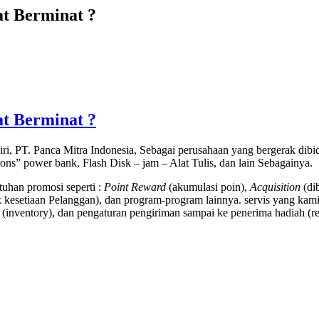
at Berminat ?
at Berminat ?
ri, PT. Panca Mitra Indonesia, Sebagai perusahaan yang bergerak di
tions” power bank, Flash Disk – jam – Alat Tulis, dan lain Sebagainya.
uhan promosi seperti :
Point Reward
(akumulasi poin),
Acquisition
(di
kesetiaan Pelanggan), dan program-program lainnya. servis yang kami
(inventory), dan pengaturan pengiriman sampai ke penerima hadiah (rec