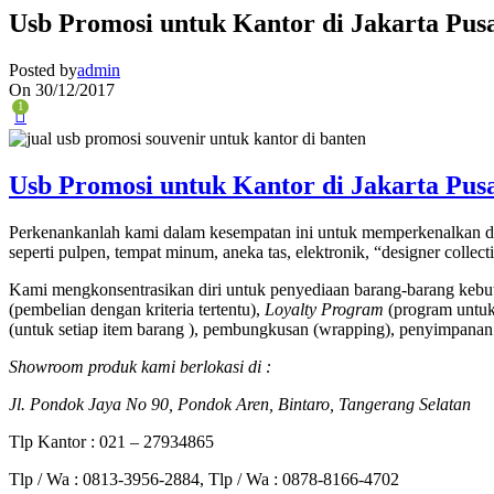
Usb Promosi untuk Kantor di Jakarta Pus
Posted by
admin
On 30/12/2017
1
Usb Promosi untuk Kantor di Jakarta Pus
Perkenankanlah kami dalam kesempatan ini untuk memperkenalkan di
seperti pulpen, tempat minum, aneka tas, elektronik, “designer collec
Kami mengkonsentrasikan diri untuk penyediaan barang-barang kebut
(pembelian dengan kriteria tertentu),
Loyalty Program
(program untuk 
(untuk setiap item barang ), pembungkusan (wrapping), penyimpanan 
Showroom produk kami berlokasi di :
Jl. Pondok Jaya No 90, Pondok Aren, Bintaro, Tangerang Selatan
Tlp Kantor : 021 – 27934865
Tlp / Wa : 0813-3956-2884, Tlp / Wa : 0878-8166-4702