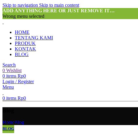
Skip to navigation
Skip to main content
ADD ANYTHING HERE OR JUST REMOVE IT…
Wrong menu selected
HOME
TENTANG KAMI
PRODUK
KONTAK
BLOG
Search
0
Wishlist
0
items
Rp
0
Login / Register
Menu
0
items
Rp
0
Blog
Home
Blog
BLOG