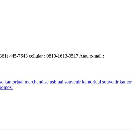
0361) 445-7643 cellular : 0819-1613-0517 Atau e-mail :
se kantor
jual merchandise usb
jual souvenir kantor
jual souvenir kantor
romosi