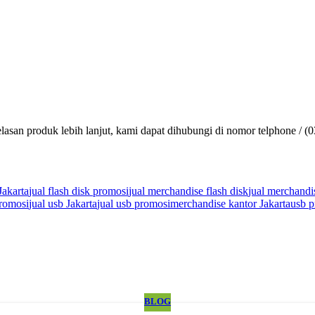
lasan produk lebih lanjut, kami dapat dihubungi di nomor telphone / (
Jakarta
jual flash disk promosi
jual merchandise flash disk
jual merchandi
promosi
jual usb Jakarta
jual usb promosi
merchandise kantor Jakarta
usb p
BLOG