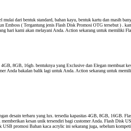
 mulai dari bentuk standard, bahan kayu, bentuk kartu dan masih ba
un Emboss ( Tergantung jenis Flash Disk Promosi OTG tersebut ) . kami
ang hari kami akan melayani Anda. Action sekarang untuk memiliki F
as 4GB, 8GB, 16gb. bentuknya yang Exclusive dan Elegan membuat kes
er Anda bakalan balik lagi untuk Anda. Action sekarang untuk memili
gan desain terbaru yang lux. tersedia kapasitas 4GB, 8GB, 16GB. Fla
a. memberikan kesan unik tersendiri bagi customer Anda. Flash Disk US
 Disk USB promosi Bahan kaca acrylic ini sekarang juga, sebelum kompet