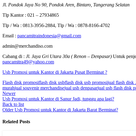
Jl. Pondok Jaya No 90, Pondok Aren, Bintaro, Tangerang Selatan
Tlp Kantor : 021 – 27934865
Tlp / Wa : 0813-3956-2884, Tlp / Wa : 0878-8166-4702
Email :
pancamitraindonesia@gmail.com
admin@merchandiso.com
Cabang di :
Jl. Jaya Gri Utara 30a ( Renon – Denpasar)
Untuk penje
pancamitra49@yahoo.com
Usb Promosi untuk Kantor di Jakarta Pusat Berminat ?
Flash disk promosi
flash disk usb
flash disk usb promosi
jual flash disk 
murah
jual souvenir merchandise
jual usb denpasar
jual usb flash disk 
Newer
Usb Promosi untuk Kantor di Sanur Jadi, tunggu apa lagi?
Back to list
Older
Usb Promosi untuk Kantor di Jakarta Barat Berminat?
Related Posts