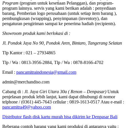
Program
(program untuk kesetiaan Pelanggan), dan program-
program lainnya. servis yang kami berikan adalah : penyediaan
barang, Pemberian logo perusahaan (untuk setiap item barang ),
pembungkusan (wrapping), penyimpanan (inventory), dan
pengaturan pengiriman sampai ke penerima hadiah (recipients).
Showroom produk kami berlokasi di :
Jl. Pondok Jaya No 90, Pondok Aren, Bintaro, Tangerang Selatan
Tlp Kantor : 021 – 27934865
Tlp / Wa : 0813-3956-2884, Tlp / Wa : 0878-8166-4702
Email :
pancamitraindonesia@gmail.com
admin@merchandiso.com
Cabang di :
Jl. Jaya Giri Utara 30a ( Renon – Denpasar)
Untuk
penjelasan produk lebih lanjut, kami dapat dihubungi di nomor
telphone / (0361) 445-7643 cellular : 0819-1613-0517 Atau e-mail :
pancamitra49@yahoo.com
Distributor flash disk kartu murah bisa dikirim ke Denpasar Bali
Beberapa contoh barang yang kami produksi di antaranya yaitu :