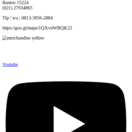
Banten 15224
(021) 27934865
Tlp / wa ; 0813-3956-2884
https://goo.gl/maps/1QXviiWBQK22
Merchandiso adalah produsen Souvenir Promosi yang
berpengalaman lebih dari 10 tahun, Terbukti Melayani lebih dari
750 Perusahaan dan memproduksi lebih dari 500.000 Merchandise
(Souvenir Kantor terbaik kami sajikan untuk Anda).
Youtube