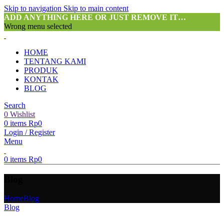
Skip to navigation
Skip to main content
ADD ANYTHING HERE OR JUST REMOVE IT…
Wrong menu selected
HOME
TENTANG KAMI
PRODUK
KONTAK
BLOG
Search
0
Wishlist
0
items
Rp
0
Login / Register
Menu
0
items
Rp
0
Blog
Home
Blog
Blog