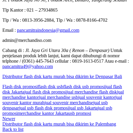
Tlp Kantor : 021 – 27934865
Tlp / Wa : 0813-3956-2884, Tlp / Wa : 0878-8166-4702
Email :
pancamitraindonesia@gmail.com
admin@merchandiso.com
Cabang di :
Jl. Jaya Gri Utara 30a ( Renon – Denpasar)
Untuk
penjelasan produk lebih lanjut, kami dapat dihubungi di nomor
telphone / (0361) 445-7643 cellular : 0819-1613-0517 Atau e-mail :
pancamitra49@yahoo.com
Distributor flash disk kartu murah bisa dikirim ke Denpasar Bali
Flash disk promosi
flash disk usb
flash disk usb promosi
jual flash
disk Jakarta
jual flash disk promosi
jual merchandise flash disk
jual
merchandise kantor
jual merchandise usb
jual souvenir kantor
jual
souvenir kantor murah
jual souvenir merchandise
jual usb
denpasar
jual usb flash disk promosi
jual usb Jakarta
jual usb
promosi
merchandise kantor Jakarta
usb promosi
Newer
Distributor flash disk kartu murah bisa dikirim ke Palembang
Back to list