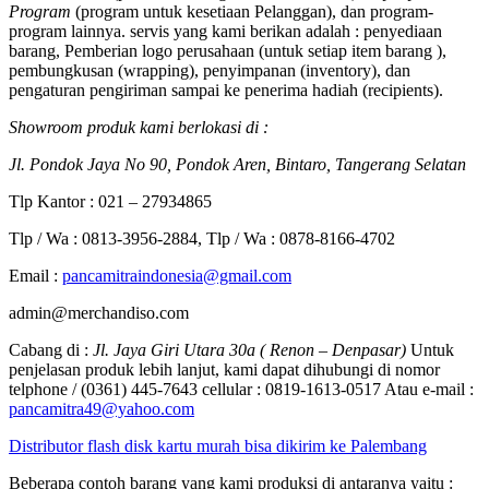
Program
(program untuk kesetiaan Pelanggan), dan program-
program lainnya. servis yang kami berikan adalah : penyediaan
barang, Pemberian logo perusahaan (untuk setiap item barang ),
pembungkusan (wrapping), penyimpanan (inventory), dan
pengaturan pengiriman sampai ke penerima hadiah (recipients).
Showroom produk kami berlokasi di :
Jl. Pondok Jaya No 90, Pondok Aren, Bintaro, Tangerang Selatan
Tlp Kantor : 021 – 27934865
Tlp / Wa : 0813-3956-2884, Tlp / Wa : 0878-8166-4702
Email :
pancamitraindonesia@gmail.com
admin@merchandiso.com
Cabang di :
Jl. Jaya Giri Utara 30a ( Renon – Denpasar)
Untuk
penjelasan produk lebih lanjut, kami dapat dihubungi di nomor
telphone / (0361) 445-7643 cellular : 0819-1613-0517 Atau e-mail :
pancamitra49@yahoo.com
Distributor flash disk kartu murah bisa dikirim ke Palembang
Beberapa contoh barang yang kami produksi di antaranya yaitu :