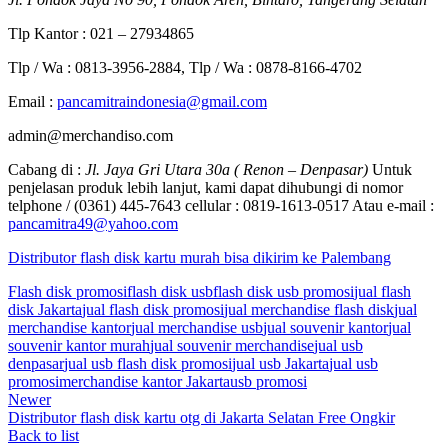
Tlp Kantor : 021 – 27934865
Tlp / Wa : 0813-3956-2884, Tlp / Wa : 0878-8166-4702
Email :
pancamitraindonesia@gmail.com
admin@merchandiso.com
Cabang di :
Jl. Jaya Gri Utara 30a ( Renon – Denpasar)
Untuk
penjelasan produk lebih lanjut, kami dapat dihubungi di nomor
telphone / (0361) 445-7643 cellular : 0819-1613-0517 Atau e-mail :
pancamitra49@yahoo.com
Distributor flash disk kartu murah bisa dikirim ke Palembang
Flash disk promosi
flash disk usb
flash disk usb promosi
jual flash
disk Jakarta
jual flash disk promosi
jual merchandise flash disk
jual
merchandise kantor
jual merchandise usb
jual souvenir kantor
jual
souvenir kantor murah
jual souvenir merchandise
jual usb
denpasar
jual usb flash disk promosi
jual usb Jakarta
jual usb
promosi
merchandise kantor Jakarta
usb promosi
Newer
Distributor flash disk kartu otg di Jakarta Selatan Free Ongkir
Back to list