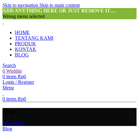
Skip to navigation
Skip to main content
ADD ANYTHING HERE OR JUST REMOVE IT…
Wrong menu selected
HOME
TENTANG KAMI
PRODUK
KONTAK
BLOG
Search
0
Wishlist
0
items
Rp
0
Login / Register
Menu
0
items
Rp
0
Blog
Home
Blog
Blog