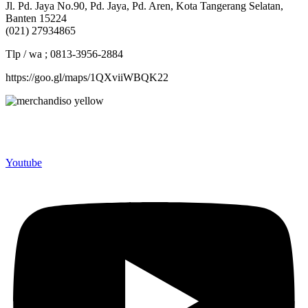
Jl. Pd. Jaya No.90, Pd. Jaya, Pd. Aren, Kota Tangerang Selatan,
Banten 15224
(021) 27934865
Tlp / wa ; 0813-3956-2884
https://goo.gl/maps/1QXviiWBQK22
Merchandiso adalah produsen Souvenir Promosi yang
berpengalaman lebih dari 10 tahun, Terbukti Melayani lebih dari
750 Perusahaan dan memproduksi lebih dari 500.000 Merchandise
(Souvenir Kantor terbaik kami sajikan untuk Anda).
Youtube