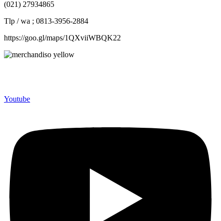
(021) 27934865
Tlp / wa ; 0813-3956-2884
https://goo.gl/maps/1QXviiWBQK22
Merchandiso adalah produsen Souvenir Promosi yang
berpengalaman lebih dari 10 tahun, Terbukti Melayani lebih dari
750 Perusahaan dan memproduksi lebih dari 500.000 Merchandise
(Souvenir Kantor terbaik kami sajikan untuk Anda).
Youtube