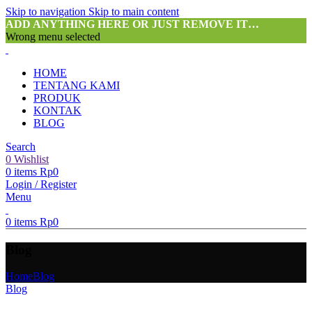
Skip to navigation
Skip to main content
ADD ANYTHING HERE OR JUST REMOVE IT…
Wrong menu selected
HOME
TENTANG KAMI
PRODUK
KONTAK
BLOG
Search
0
Wishlist
0
items
Rp
0
Login / Register
Menu
0
items
Rp
0
Blog
Home
Blog
Blog