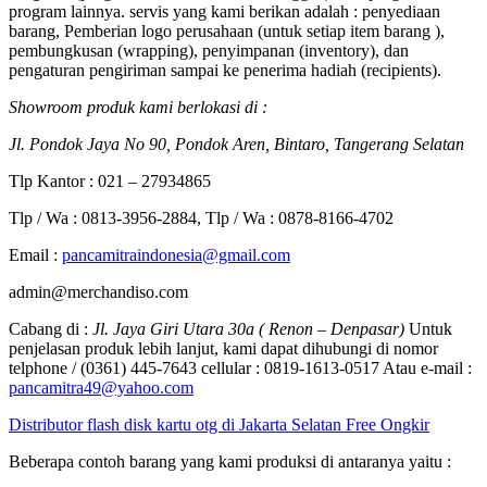
program lainnya. servis yang kami berikan adalah : penyediaan
barang, Pemberian logo perusahaan (untuk setiap item barang ),
pembungkusan (wrapping), penyimpanan (inventory), dan
pengaturan pengiriman sampai ke penerima hadiah (recipients).
Showroom produk kami berlokasi di :
Jl. Pondok Jaya No 90, Pondok Aren, Bintaro, Tangerang Selatan
Tlp Kantor : 021 – 27934865
Tlp / Wa : 0813-3956-2884, Tlp / Wa : 0878-8166-4702
Email :
pancamitraindonesia@gmail.com
admin@merchandiso.com
Cabang di :
Jl. Jaya Giri Utara 30a ( Renon – Denpasar)
Untuk
penjelasan produk lebih lanjut, kami dapat dihubungi di nomor
telphone / (0361) 445-7643 cellular : 0819-1613-0517 Atau e-mail :
pancamitra49@yahoo.com
Distributor flash disk kartu otg di Jakarta Selatan Free Ongkir
Beberapa contoh barang yang kami produksi di antaranya yaitu :