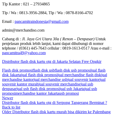
Tlp Kantor : 021 – 27934865
Tlp / Wa : 0813-3956-2884, Tlp / Wa : 0878-8166-4702
Email :
pancamitraindonesia@gmail.com
admin@merchandiso.com
Cabang di :
Jl. Jaya Gri Utara 30a ( Renon – Denpasar)
Untuk
penjelasan produk lebih lanjut, kami dapat dihubungi di nomor
telphone / (0361) 445-7643 cellular : 0819-1613-0517 Atau e-mail :
pancamitra49@yahoo.com
Distributor flash disk kartu otg di Jakarta Selatan Free Ongkir
Flash disk promosi
flash disk usb
flash disk usb promosi
jual flash
disk Jakarta
jual flash disk promosi
jual merchandise flash disk
jual
merchandise kantor
jual merchandise usb
jual souvenir kantor
jual
souvenir kantor murah
jual souvenir merchandise
jual usb
denpasar
jual usb flash disk promosi
jual usb Jakarta
jual usb
promosi
merchandise kantor Jakarta
usb promosi
Newer
Distributor flash disk kartu otg di Serpong Tangerang Berminat ?
Back to list
Older
Distributor flash disk kartu murah bisa dikirim ke Palembang