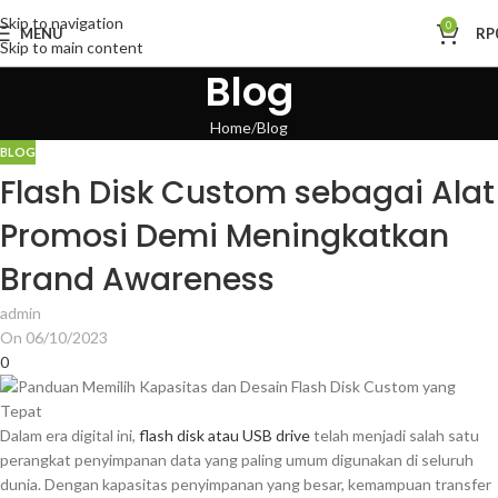
Skip to navigation
0
MENU
RP
Skip to main content
Blog
Home
Blog
BLOG
Flash Disk Custom sebagai Alat
Promosi Demi Meningkatkan
Brand Awareness
admin
On 06/10/2023
0
Dalam era digital ini,
flash disk atau USB drive
telah menjadi salah satu
perangkat penyimpanan data yang paling umum digunakan di seluruh
dunia. Dengan kapasitas penyimpanan yang besar, kemampuan transfer