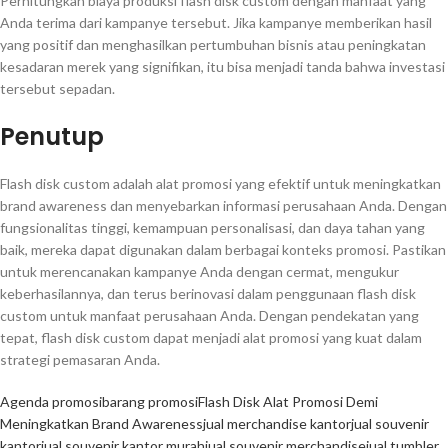
Perhitungkan biaya produksi flash disk custom dengan manfaat yang
Anda terima dari kampanye tersebut. Jika kampanye memberikan hasil
yang positif dan menghasilkan pertumbuhan bisnis atau peningkatan
kesadaran merek yang signifikan, itu bisa menjadi tanda bahwa investasi
tersebut sepadan.
Penutup
Flash disk custom adalah alat promosi yang efektif untuk meningkatkan
brand awareness dan menyebarkan informasi perusahaan Anda. Dengan
fungsionalitas tinggi, kemampuan personalisasi, dan daya tahan yang
baik, mereka dapat digunakan dalam berbagai konteks promosi. Pastikan
untuk merencanakan kampanye Anda dengan cermat, mengukur
keberhasilannya, dan terus berinovasi dalam penggunaan flash disk
custom untuk manfaat perusahaan Anda. Dengan pendekatan yang
tepat, flash disk custom dapat menjadi alat promosi yang kuat dalam
strategi pemasaran Anda.
Agenda promosi
barang promosi
Flash Disk Alat Promosi Demi
Meningkatkan Brand Awareness
jual merchandise kantor
jual souvenir
kantor
jual souvenir kantor murah
jual souvenir merchandise
jual tumbler