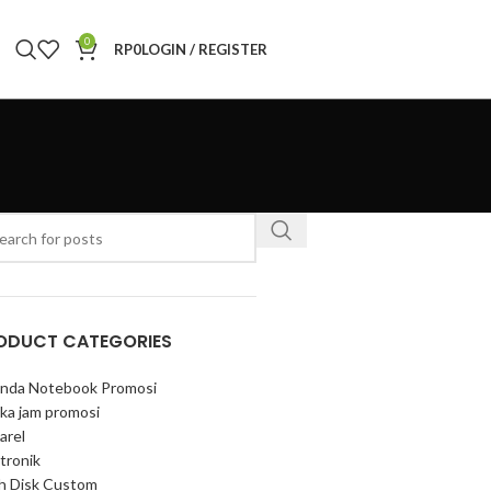
0
RP
0
LOGIN / REGISTER
ODUCT CATEGORIES
nda Notebook Promosi
ka jam promosi
arel
tronik
sh Disk Custom