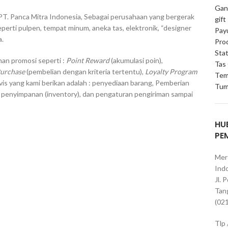
Gan
PT. Panca Mitra Indonesia, Sebagai perusahaan yang bergerak
gift
erti pulpen, tempat minum, aneka tas, elektronik, “designer
Pay
a.
Pro
Stat
an promosi seperti :
Point Reward
(akumulasi poin),
Tas
Purchase
(pembelian dengan kriteria tertentu),
Loyalty Program
Tem
vis yang kami berikan adalah : penyediaan barang, Pemberian
Tum
, penyimpanan (inventory), dan pengaturan pengiriman sampai
HU
PE
Mer
Indo
Jl. 
Tan
(02
Tlp