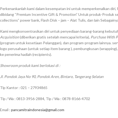
Perkenankanlah kami dalam kesempatan ini untuk memperkenalkan diri, 
dibidang “Premium Incentive Gift & Promotion” Untuk produk-Produk sep
collections” power bank, Flash Disk – jam – Alat Tulis, dan lain Sebagainy
Kami mengkonsentrasikan diri untuk penyediaan barang-barang kebutuh
Acquisition
(diberikan gratis setelah mencapai kriteria),
Purchase With 
(program untuk kesetiaan Pelanggan), dan program-program lainnya. ser
logo perusahaan (untuk setiap item barang ), pembungkusan (wrapping)
ke penerima hadiah (recipients).
Showroom produk kami berlokasi di :
Jl. Pondok Jaya No 90, Pondok Aren, Bintaro, Tangerang Selatan
Tlp Kantor : 021 – 27934865
Tlp / Wa : 0813-3956-2884, Tlp / Wa : 0878-8166-4702
Email :
pancamitraindonesia@gmail.com