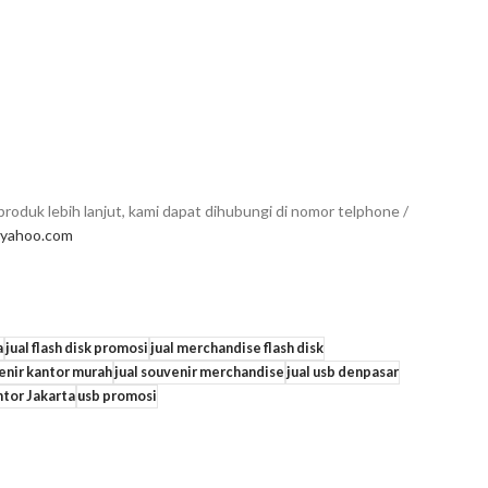
roduk lebih lanjut, kami dapat dihubungi di nomor telphone /
yahoo.com
a
jual flash disk promosi
jual merchandise flash disk
venir kantor murah
jual souvenir merchandise
jual usb denpasar
tor Jakarta
usb promosi