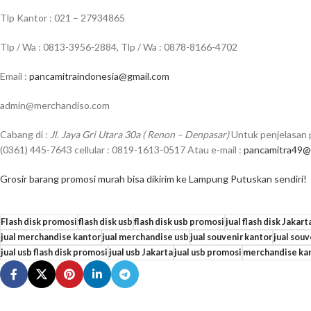
Tlp Kantor : 021 – 27934865
Tlp / Wa : 0813-3956-2884, Tlp / Wa : 0878-8166-4702
Email :
pancamitraindonesia@gmail.com
admin@merchandiso.com
Cabang di :
Jl. Jaya Gri Utara 30a ( Renon – Denpasar)
Untuk penjelasan p
(0361) 445-7643 cellular : 0819-1613-0517 Atau e-mail :
pancamitra49@
Grosir barang promosi murah bisa dikirim ke Lampung Putuskan sendiri!
Flash disk promosi
flash disk usb
flash disk usb promosi
jual flash disk Jakart
jual merchandise kantor
jual merchandise usb
jual souvenir kantor
jual sou
jual usb flash disk promosi
jual usb Jakarta
jual usb promosi
merchandise kan