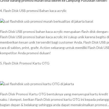
Grosir barang promosi murah bisa dikirim ke Lampung Putuskan sendiri!
4. Flash Disk USB promosi Bahan kaca acrylic
Flash Disk USB promosi bahan kaca acrylic merupakan flash disk dengan 
Flash Disk USB promosi bahan kaca acrylic ini cukup unik karena begitu d
memberikan kesan unik tersendiri bagi customer Anda. Flash Disk USB pr
cara di sablon, print, grafir. Action sekarang untuk memiliki Flash Disk U
kompetitor Anda promosi duluan!
5. Flash Disk Promosi Kartu OTG
Flash Disk Promosi Kartu OTG bentuknya yang menyerupai kartu kredit t
saku / dompet. berikan Flash Disk promosi kartu OTG ini kepada pelanggan 
bagian depan & belakang sehingga anda dapat memaksimalkan promosi. 