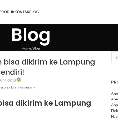
PRODUK
KONTAK
BLOG
Blog
Home
Blog
 bisa dikirim ke Lampung
endiri!
7
9/02/2018
PR
Age
Ane
bisa dikirim ke Lampung
App
Elek
Fla