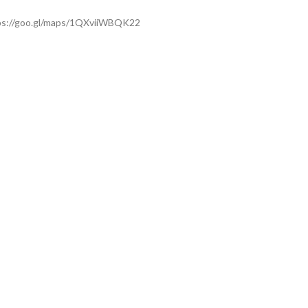
ps://goo.gl/maps/1QXviiWBQK22