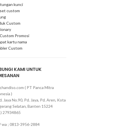
tungan kunci
 set custom
ung
duk Custom
ionary
 Custom Promosi
pat kartu nama
bler Custom
BUNGI KAMI UNTUK
MESANAN
chandiso.com ( PT Panca Mitra
nesia )
Pd. Jaya No.90, Pd. Jaya, Pd. Aren, Kota
gerang Selatan, Banten 15224
1) 27934865
 / wa ; 0813-3956-2884