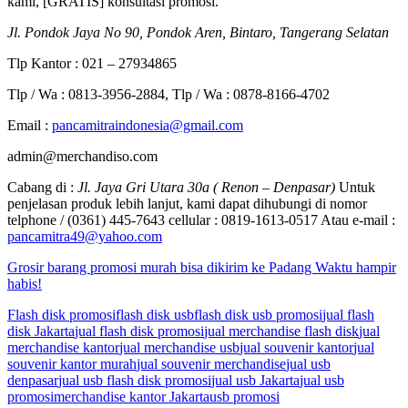
kami, [GRATIS] konsultasi promosi.
Jl. Pondok Jaya No 90, Pondok Aren, Bintaro, Tangerang Selatan
Tlp Kantor : 021 – 27934865
Tlp / Wa : 0813-3956-2884, Tlp / Wa : 0878-8166-4702
Email :
pancamitraindonesia@gmail.com
admin@merchandiso.com
Cabang di :
Jl. Jaya Gri Utara 30a ( Renon – Denpasar)
Untuk
penjelasan produk lebih lanjut, kami dapat dihubungi di nomor
telphone / (0361) 445-7643 cellular : 0819-1613-0517 Atau e-mail :
pancamitra49@yahoo.com
Grosir barang promosi murah bisa dikirim ke Padang Waktu hampir
habis!
Flash disk promosi
flash disk usb
flash disk usb promosi
jual flash
disk Jakarta
jual flash disk promosi
jual merchandise flash disk
jual
merchandise kantor
jual merchandise usb
jual souvenir kantor
jual
souvenir kantor murah
jual souvenir merchandise
jual usb
denpasar
jual usb flash disk promosi
jual usb Jakarta
jual usb
promosi
merchandise kantor Jakarta
usb promosi