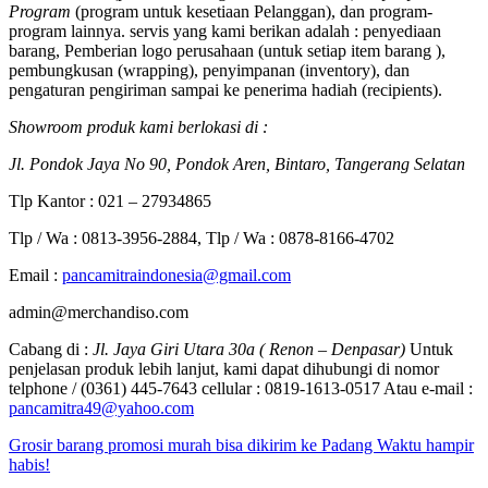
Program
(program untuk kesetiaan Pelanggan), dan program-
program lainnya. servis yang kami berikan adalah : penyediaan
barang, Pemberian logo perusahaan (untuk setiap item barang ),
pembungkusan (wrapping), penyimpanan (inventory), dan
pengaturan pengiriman sampai ke penerima hadiah (recipients).
Showroom produk kami berlokasi di :
Jl. Pondok Jaya No 90, Pondok Aren, Bintaro, Tangerang Selatan
Tlp Kantor : 021 – 27934865
Tlp / Wa : 0813-3956-2884, Tlp / Wa : 0878-8166-4702
Email :
pancamitraindonesia@gmail.com
admin@merchandiso.com
Cabang di :
Jl. Jaya Giri Utara 30a ( Renon – Denpasar)
Untuk
penjelasan produk lebih lanjut, kami dapat dihubungi di nomor
telphone / (0361) 445-7643 cellular : 0819-1613-0517 Atau e-mail :
pancamitra49@yahoo.com
Grosir barang promosi murah bisa dikirim ke Padang Waktu hampir
habis!