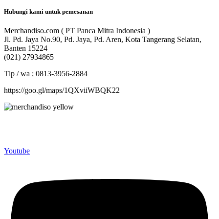
Hubungi kami untuk pemesanan
Merchandiso.com ( PT Panca Mitra Indonesia )
Jl. Pd. Jaya No.90, Pd. Jaya, Pd. Aren, Kota Tangerang Selatan,
Banten 15224
(021) 27934865
Tlp / wa ; 0813-3956-2884
https://goo.gl/maps/1QXviiWBQK22
Merchandiso adalah produsen Souvenir Promosi yang
berpengalaman lebih dari 10 tahun, Terbukti Melayani lebih dari
750 Perusahaan dan memproduksi lebih dari 500.000 Merchandise
(Souvenir Kantor terbaik kami sajikan untuk Anda).
Youtube