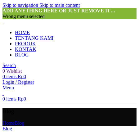
Skip to navigation
Skip to main content
ADD ANYTHING HERE OR JUST REMOVE IT…
Wrong menu selected
HOME
TENTANG KAMI
PRODUK
KONTAK
BLOG
Search
0
Wishlist
0
items
Rp
0
Login / Register
Menu
0
items
Rp
0
Blog
Home
Blog
Blog