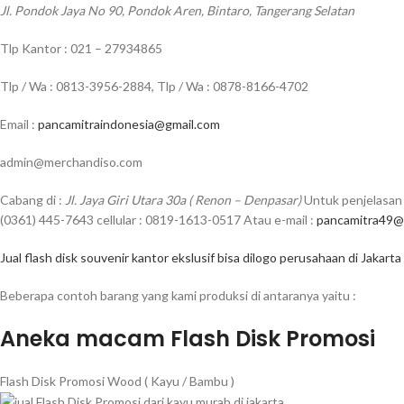
Jl. Pondok Jaya No 90, Pondok Aren, Bintaro, Tangerang Selatan
Tlp Kantor : 021 – 27934865
Tlp / Wa : 0813-3956-2884, Tlp / Wa : 0878-8166-4702
Email :
pancamitraindonesia@gmail.com
admin@merchandiso.com
Cabang di :
Jl. Jaya Giri Utara 30a ( Renon – Denpasar)
Untuk penjelasan 
(0361) 445-7643 cellular : 0819-1613-0517 Atau e-mail :
pancamitra49@
Jual flash disk souvenir kantor ekslusif bisa dilogo perusahaan di Jakarta
Beberapa contoh barang yang kami produksi di antaranya yaitu :
Aneka macam Flash Disk Promosi
Flash Disk Promosi Wood ( Kayu / Bambu )