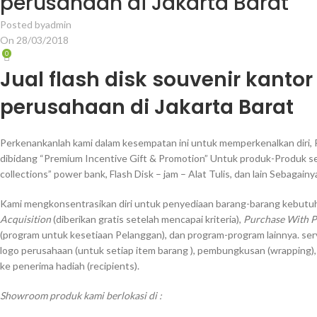
perusahaan di Jakarta Barat
Posted by
admin
On 28/03/2018
0
Jual flash disk souvenir kantor 
perusahaan di Jakarta Barat
Perkenankanlah kami dalam kesempatan ini untuk memperkenalkan diri, 
dibidang “Premium Incentive Gift & Promotion” Untuk produk-Produk sep
collections” power bank, Flash Disk – jam – Alat Tulis, dan lain Sebagainy
Kami mengkonsentrasikan diri untuk penyediaan barang-barang kebutuh
Acquisition
(diberikan gratis setelah mencapai kriteria),
Purchase With 
(program untuk kesetiaan Pelanggan), dan program-program lainnya. ser
logo perusahaan (untuk setiap item barang ), pembungkusan (wrapping)
ke penerima hadiah (recipients).
Showroom produk kami berlokasi di :