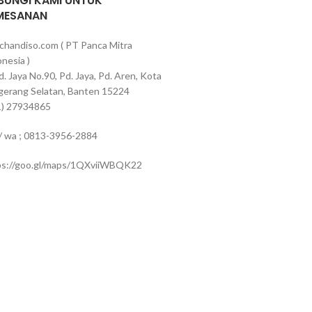
BUNGI KAMI UNTUK
MESANAN
chandiso.com ( PT Panca Mitra
nesia )
Pd. Jaya No.90, Pd. Jaya, Pd. Aren, Kota
gerang Selatan, Banten 15224
1) 27934865
 / wa ; 0813-3956-2884
ps://goo.gl/maps/1QXviiWBQK22