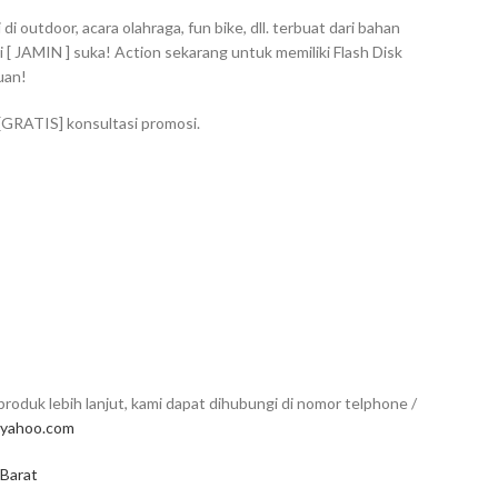
 outdoor, acara olahraga, fun bike, dll. terbuat dari bahan
 [ JAMIN ] suka! Action sekarang untuk memiliki Flash Disk
uan!
 [GRATIS] konsultasi promosi.
roduk lebih lanjut, kami dapat dihubungi di nomor telphone /
yahoo.com
 Barat