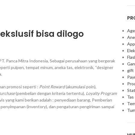
PR
ekslusif bisa dilogo
Age
Ane
App
Elek
Fla
PT. Panca Mitra Indonesia, Sebagai perusahaan yang bergerak
Gan
erti pulpen, tempat minum, aneka tas, elektronik, “designer
gift
a.
Pay
Pro
an promosi seperti :
Point Reward
(akumulasi poin),
Stat
Purchase
(pembelian dengan kriteria tertentu),
Loyalty Program
Tas
vis yang kami berikan adalah : penyediaan barang, Pemberian
Tem
, penyimpanan (inventory), dan pengaturan pengiriman sampai
Tum