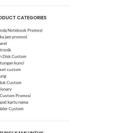
ODUCT CATEGORIES
nda Notebook Promosi
ka jam promosi
arel
tronik
sh Disk Custom
tungan kunci
 set custom
ung
duk Custom
ionary
 Custom Promosi
pat kartu nama
bler Custom