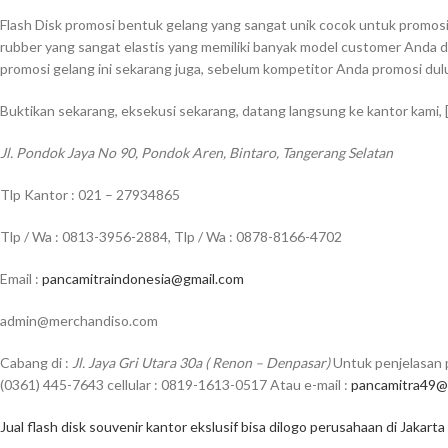
Flash Disk promosi bentuk gelang yang sangat unik cocok untuk promosi di
rubber yang sangat elastis yang memiliki banyak model customer Anda di
promosi gelang ini sekarang juga, sebelum kompetitor Anda promosi dul
Buktikan sekarang, eksekusi sekarang, datang langsung ke kantor kami,
Jl. Pondok Jaya No 90, Pondok Aren, Bintaro, Tangerang Selatan
Tlp Kantor : 021 – 27934865
Tlp / Wa : 0813-3956-2884, Tlp / Wa : 0878-8166-4702
Email :
pancamitraindonesia@gmail.com
admin@merchandiso.com
Cabang di :
Jl. Jaya Gri Utara 30a ( Renon – Denpasar)
Untuk penjelasan p
(0361) 445-7643 cellular : 0819-1613-0517 Atau e-mail :
pancamitra49@
Jual flash disk souvenir kantor ekslusif bisa dilogo perusahaan di Jakarta