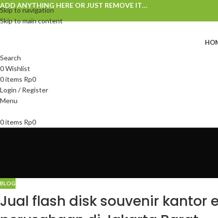
ADD ANYTHING HERE OR JUST REMOVE IT…
Skip to navigation
Skip to main content
HO
Search
0
Wishlist
0
items
Rp
0
Login / Register
Menu
0
items
Rp
0
BLOG
Jual flash disk souvenir kantor e