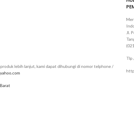
HU
PE
Mer
Indo
Jl. 
Tan
(02
Tlp
produk lebih lanjut, kami dapat dihubungi di nomor telphone /
htt
yahoo.com
 Barat