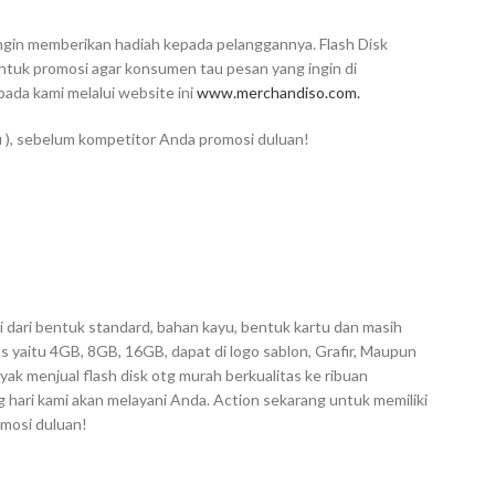
 ingin memberikan hadiah kepada pelanggannya. Flash Disk
untuk promosi agar konsumen tau pesan yang ingin di
da kami melalui website ini
www.merchandiso.com.
u ), sebelum kompetitor Anda promosi duluan!
i dari bentuk standard, bahan kayu, bentuk kartu dan masih
s yaitu 4GB, 8GB, 16GB, dapat di logo sablon, Grafir, Maupun
ak menjual flash disk otg murah berkualitas ke ribuan
hari kami akan melayani Anda. Action sekarang untuk memiliki
omosi duluan!