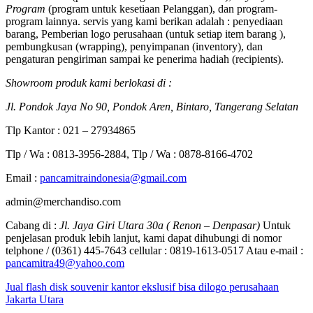
Program
(program untuk kesetiaan Pelanggan), dan program-
program lainnya. servis yang kami berikan adalah : penyediaan
barang, Pemberian logo perusahaan (untuk setiap item barang ),
pembungkusan (wrapping), penyimpanan (inventory), dan
pengaturan pengiriman sampai ke penerima hadiah (recipients).
Showroom produk kami berlokasi di :
Jl. Pondok Jaya No 90, Pondok Aren, Bintaro, Tangerang Selatan
Tlp Kantor : 021 – 27934865
Tlp / Wa : 0813-3956-2884, Tlp / Wa : 0878-8166-4702
Email :
pancamitraindonesia@gmail.com
admin@merchandiso.com
Cabang di :
Jl. Jaya Giri Utara 30a ( Renon – Denpasar)
Untuk
penjelasan produk lebih lanjut, kami dapat dihubungi di nomor
telphone / (0361) 445-7643 cellular : 0819-1613-0517 Atau e-mail :
pancamitra49@yahoo.com
Jual flash disk souvenir kantor ekslusif bisa dilogo perusahaan
Jakarta Utara