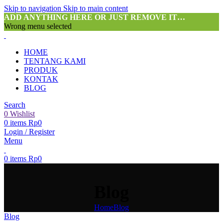
Skip to navigation
Skip to main content
ADD ANYTHING HERE OR JUST REMOVE IT…
Wrong menu selected
HOME
TENTANG KAMI
PRODUK
KONTAK
BLOG
Search
0
Wishlist
0
items
Rp
0
Login / Register
Menu
0
items
Rp
0
Blog
Home
Blog
Blog