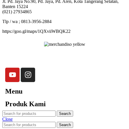
Jl. Pd. Jaya No.90, Pd. Jaya, Pd. Aren, Kota Tangerang Selatan,
Banten 15224
(021) 27934865
Tlp / wa ; 0813-3956-2884
https://goo.gl/maps/1QXviiWBQK22
Merchandiso adalah produsen Souvenir Promosi yang
berpengalaman lebih dari 10 tahun, Terbukti Melayani lebih dari
750 Perusahaan dan memproduksi lebih dari 500.000
Merchandise (Souvenir Kantor terbaik kami sajikan untuk Anda).
Menu
Produk Kami
Search
Close
Search