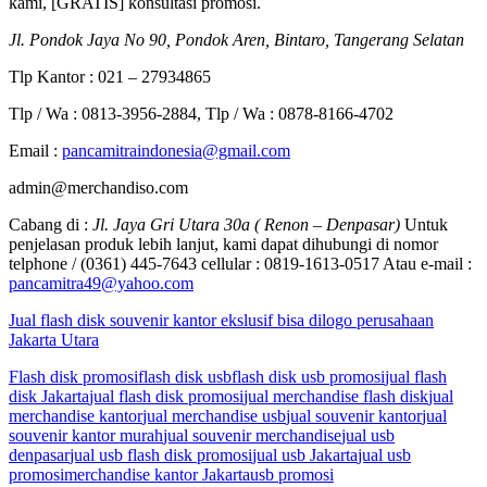
kami, [GRATIS] konsultasi promosi.
Jl. Pondok Jaya No 90, Pondok Aren, Bintaro, Tangerang Selatan
Tlp Kantor : 021 – 27934865
Tlp / Wa : 0813-3956-2884, Tlp / Wa : 0878-8166-4702
Email :
pancamitraindonesia@gmail.com
admin@merchandiso.com
Cabang di :
Jl. Jaya Gri Utara 30a ( Renon – Denpasar)
Untuk
penjelasan produk lebih lanjut, kami dapat dihubungi di nomor
telphone / (0361) 445-7643 cellular : 0819-1613-0517 Atau e-mail :
pancamitra49@yahoo.com
Jual flash disk souvenir kantor ekslusif bisa dilogo perusahaan
Jakarta Utara
Flash disk promosi
flash disk usb
flash disk usb promosi
jual flash
disk Jakarta
jual flash disk promosi
jual merchandise flash disk
jual
merchandise kantor
jual merchandise usb
jual souvenir kantor
jual
souvenir kantor murah
jual souvenir merchandise
jual usb
denpasar
jual usb flash disk promosi
jual usb Jakarta
jual usb
promosi
merchandise kantor Jakarta
usb promosi