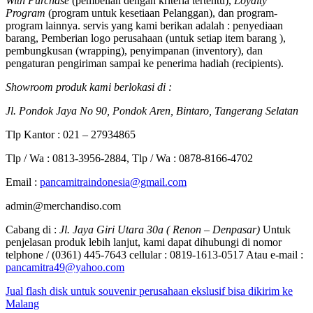
With Purchase
(pembelian dengan kriteria tertentu),
Loyalty
Program
(program untuk kesetiaan Pelanggan), dan program-
program lainnya. servis yang kami berikan adalah : penyediaan
barang, Pemberian logo perusahaan (untuk setiap item barang ),
pembungkusan (wrapping), penyimpanan (inventory), dan
pengaturan pengiriman sampai ke penerima hadiah (recipients).
Showroom produk kami berlokasi di :
Jl. Pondok Jaya No 90, Pondok Aren, Bintaro, Tangerang Selatan
Tlp Kantor : 021 – 27934865
Tlp / Wa : 0813-3956-2884, Tlp / Wa : 0878-8166-4702
Email :
pancamitraindonesia@gmail.com
admin@merchandiso.com
Cabang di :
Jl. Jaya Giri Utara 30a ( Renon – Denpasar)
Untuk
penjelasan produk lebih lanjut, kami dapat dihubungi di nomor
telphone / (0361) 445-7643 cellular : 0819-1613-0517 Atau e-mail :
pancamitra49@yahoo.com
Jual flash disk untuk souvenir perusahaan ekslusif bisa dikirim ke
Malang