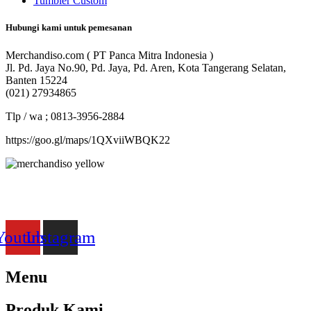
Tumbler Custom
Hubungi kami untuk pemesanan
Merchandiso.com ( PT Panca Mitra Indonesia )
Jl. Pd. Jaya No.90, Pd. Jaya, Pd. Aren, Kota Tangerang Selatan,
Banten 15224
(021) 27934865
Tlp / wa ; 0813-3956-2884
https://goo.gl/maps/1QXviiWBQK22
Merchandiso adalah produsen Souvenir Promosi yang
berpengalaman lebih dari 10 tahun, Terbukti Melayani lebih dari
750 Perusahaan dan memproduksi lebih dari 500.000 Merchandise
(Souvenir Kantor terbaik kami sajikan untuk Anda).
Youtube
Instagram
Menu
Produk Kami