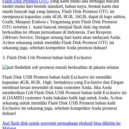
Flash Disk Promosi OTG
yang kami miliki ada berbagai macam
model mulai dari bentuk standard, bahan kayu, bentuk kartu dan
masih banyak lagi yang lainnya, Flash Disk Promosi OTG ini
mempunyai kapasitas yaitu 4GB, 8GB, 16GB, dapat di logo sablon,
Grafir, Maupun Emboss ( Tergantung jenis Flash Disk Promosi
OTG tersebut ) . kami banyak menjual flash disk otg murah
berkualitas ke ribuan perusahaan di Indonesia. Fast Respons
24Hours Service, Dengan senang hari kami akan melayani Anda.
Action sekarang untuk memiliki Flash Disk Promosi OTG ini
sekarang juga, sebelum kompetitor Anda promosi duluan!
3. Flash Disk Usb Promosi bahan kulit Exclusive
Flash Disk USB Promosi bahan kulit Exclusive ini memiliki
kapasitas 4GB, 8GB, 16gb. bentuknya yang Exclusive dan Elegan
membuat kesan tersendiri di mata customer Anda. Jika Anda
memberikan Gift Flash Disk USB Promosi bahan kulit Exclusive ini
di [JAMIN] customer Anda bakalan balik lagi untuk Anda. Action
sekarang untuk memiliki Flash Disk USB Promosi bahan kulit
Exclusive ini sekarang juga, sebelum kompetitor Anda promosi
duluan!
Jual flash disk untuk souvenir perusahaan ekslusif bisa dikirim ke
Malang