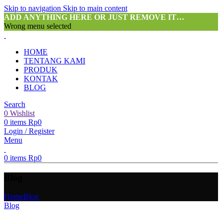
Skip to navigation
Skip to main content
ADD ANYTHING HERE OR JUST REMOVE IT…
Wrong menu selected
HOME
TENTANG KAMI
PRODUK
KONTAK
BLOG
Search
0
Wishlist
0
items
Rp
0
Login / Register
Menu
0
items
Rp
0
Blog
Home
Blog
Blog