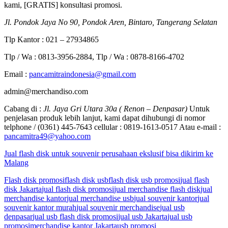
kami, [GRATIS] konsultasi promosi.
Jl. Pondok Jaya No 90, Pondok Aren, Bintaro, Tangerang Selatan
Tlp Kantor : 021 – 27934865
Tlp / Wa : 0813-3956-2884, Tlp / Wa : 0878-8166-4702
Email :
pancamitraindonesia@gmail.com
admin@merchandiso.com
Cabang di :
Jl. Jaya Gri Utara 30a ( Renon – Denpasar)
Untuk
penjelasan produk lebih lanjut, kami dapat dihubungi di nomor
telphone / (0361) 445-7643 cellular : 0819-1613-0517 Atau e-mail :
pancamitra49@yahoo.com
Jual flash disk untuk souvenir perusahaan ekslusif bisa dikirim ke
Malang
Flash disk promosi
flash disk usb
flash disk usb promosi
jual flash
disk Jakarta
jual flash disk promosi
jual merchandise flash disk
jual
merchandise kantor
jual merchandise usb
jual souvenir kantor
jual
souvenir kantor murah
jual souvenir merchandise
jual usb
denpasar
jual usb flash disk promosi
jual usb Jakarta
jual usb
promosi
merchandise kantor Jakarta
usb promosi