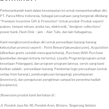
Perkenankanlah kami dalam kesempatan ini untuk memperkenalkan diri,
PT. Panca Mitra Indonesia, Sebagai perusahaan yang bergerak dibidang
“Premium Incentive Gift & Promotion” Untuk produk-Produk seperti
pulpen, tempat minum, aneka tas, elektronik, “designer collections”
power bank, Flash Disk – jam – Alat Tulis, dan lain Sebagainya.
Kami mengkonsentrasikan diri untuk penyediaan barang-barang
kebutuhan promosi seperti :
Point Reward
(akumulasi poin),
Acquisition
(diberikan gratis setelah mencapai kriteria),
Purchase With Purchase
(pembelian dengan kriteria tertentu),
Loyalty Program
(program untuk
kesetiaan Pelanggan), dan program-program lainnya. servis yang kami
berikan adalah : penyediaan barang, Pemberian logo perusahaan (untuk
setiap item barang ), pembungkusan (wrapping), penyimpanan
(inventory), dan pengaturan pengiriman sampai ke penerima hadiah
(recipients).
Showroom produk kami berlokasi di :
Jl. Pondok Jaya No 90, Pondok Aren, Bintaro, Tangerang Selatan