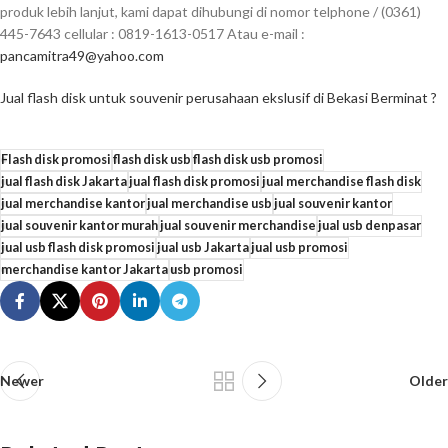
produk lebih lanjut, kami dapat dihubungi di nomor telphone / (0361)
445-7643 cellular : 0819-1613-0517 Atau e-mail :
pancamitra49@yahoo.com
Jual flash disk untuk souvenir perusahaan ekslusif di Bekasi Berminat ?
Flash disk promosi
flash disk usb
flash disk usb promosi
jual flash disk Jakarta
jual flash disk promosi
jual merchandise flash disk
jual merchandise kantor
jual merchandise usb
jual souvenir kantor
jual souvenir kantor murah
jual souvenir merchandise
jual usb denpasar
jual usb flash disk promosi
jual usb Jakarta
jual usb promosi
merchandise kantor Jakarta
usb promosi
Newer
Older