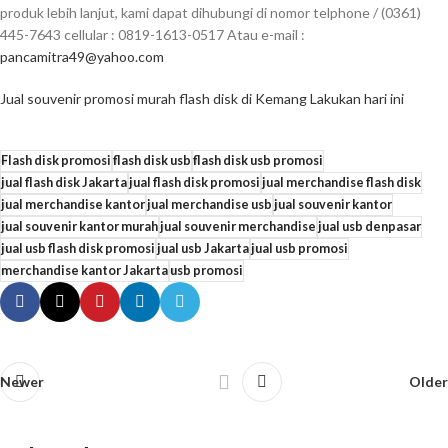
produk lebih lanjut, kami dapat dihubungi di nomor telphone / (0361)
445-7643 cellular : 0819-1613-0517 Atau e-mail :
pancamitra49@yahoo.com
Jual souvenir promosi murah flash disk di Kemang Lakukan hari ini
Flash disk promosi
flash disk usb
flash disk usb promosi
jual flash disk Jakarta
jual flash disk promosi
jual merchandise flash disk
jual merchandise kantor
jual merchandise usb
jual souvenir kantor
jual souvenir kantor murah
jual souvenir merchandise
jual usb denpasar
jual usb flash disk promosi
jual usb Jakarta
jual usb promosi
merchandise kantor Jakarta
usb promosi
Newer
Older