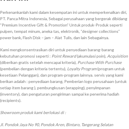
Perkenankanlah kami dalam kesempatan ini untuk memperkenalkan diri,
PT. Panca Mitra Indonesia, Sebagai perusahaan yang bergerak dibidang
“Premium Incentive Gift & Promotion” Untuk produk-Produk seperti
pulpen, tempat minum, aneka tas, elektronik, “designer collections”
power bank, Flash Disk – jam – Alat Tulis, dan lain Sebagainya.
Kami mengkonsentrasikan diri untuk penyediaan barang-barang
kebutuhan promosi seperti :
Point Reward
(akumulasi poin),
Acquisition
(diberikan gratis setelah mencapai kriteria),
Purchase With Purchase
(pembelian dengan kriteria tertentu),
Loyalty Program
(program untuk
kesetiaan Pelanggan), dan program-program lainnya. servis yang kami
berikan adalah : penyediaan barang, Pemberian logo perusahaan (untuk
setiap item barang ), pembungkusan (wrapping), penyimpanan
(inventory), dan pengaturan pengiriman sampai ke penerima hadiah
(recipients).
Showroom produk kami berlokasi di :
Jl. Pondok Jaya No 90, Pondok Aren, Bintaro, Tangerang Selatan