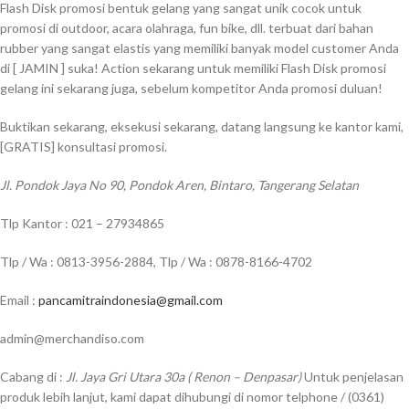
Flash Disk promosi bentuk gelang yang sangat unik cocok untuk
promosi di outdoor, acara olahraga, fun bike, dll. terbuat dari bahan
rubber yang sangat elastis yang memiliki banyak model customer Anda
di [ JAMIN ] suka! Action sekarang untuk memiliki Flash Disk promosi
gelang ini sekarang juga, sebelum kompetitor Anda promosi duluan!
Buktikan sekarang, eksekusi sekarang, datang langsung ke kantor kami,
[GRATIS] konsultasi promosi.
Jl. Pondok Jaya No 90, Pondok Aren, Bintaro, Tangerang Selatan
Tlp Kantor : 021 – 27934865
Tlp / Wa : 0813-3956-2884, Tlp / Wa : 0878-8166-4702
Email :
pancamitraindonesia@gmail.com
admin@merchandiso.com
Cabang di :
Jl. Jaya Gri Utara 30a ( Renon – Denpasar)
Untuk penjelasan
produk lebih lanjut, kami dapat dihubungi di nomor telphone / (0361)