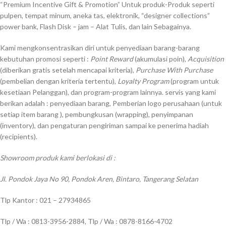
“Premium Incentive Gift & Promotion” Untuk produk-Produk seperti
pulpen, tempat minum, aneka tas, elektronik, “designer collections”
power bank, Flash Disk – jam – Alat Tulis, dan lain Sebagainya.
Kami mengkonsentrasikan diri untuk penyediaan barang-barang
kebutuhan promosi seperti :
Point Reward
(akumulasi poin),
Acquisition
(diberikan gratis setelah mencapai kriteria),
Purchase With Purchase
(pembelian dengan kriteria tertentu),
Loyalty Program
(program untuk
kesetiaan Pelanggan), dan program-program lainnya. servis yang kami
berikan adalah : penyediaan barang, Pemberian logo perusahaan (untuk
setiap item barang ), pembungkusan (wrapping), penyimpanan
(inventory), dan pengaturan pengiriman sampai ke penerima hadiah
(recipients).
Showroom produk kami berlokasi di :
Jl. Pondok Jaya No 90, Pondok Aren, Bintaro, Tangerang Selatan
Tlp Kantor : 021 – 27934865
Tlp / Wa : 0813-3956-2884, Tlp / Wa : 0878-8166-4702