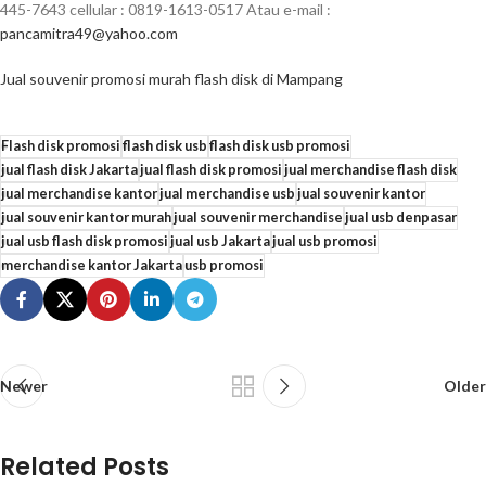
445-7643 cellular : 0819-1613-0517 Atau e-mail :
pancamitra49@yahoo.com
Jual souvenir promosi murah flash disk di Mampang
Flash disk promosi
flash disk usb
flash disk usb promosi
jual flash disk Jakarta
jual flash disk promosi
jual merchandise flash disk
jual merchandise kantor
jual merchandise usb
jual souvenir kantor
jual souvenir kantor murah
jual souvenir merchandise
jual usb denpasar
jual usb flash disk promosi
jual usb Jakarta
jual usb promosi
merchandise kantor Jakarta
usb promosi
Newer
Older
Related Posts