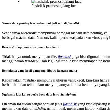
flashdisk promosi gelang lucu
Semua data penting bisa terkumpul jadi satu di
flashdisk
Seandainya Mercholic mempunyai berbagai macam data penting, kalian
berbagai macam data. Namun, kalian perlu waspada akan virus yang bis
Bisa
install
aplikasi atau
games
kesukaan
Tidak hanya untuk menyimpan file,
flashdisk
juga bisa digunakan un
menggunakan
flashdisk
. Dan lagi, Mercholic bisa menyimpan flashdis
Bentuknya yang kecil gampang dibawa kemana-mana
Kebanyakan
flashdisk
mempunyai ukuran yang kecil, kira-kira hanya
berhati-hati dan teliti dalam menyimpannya, karena bentuknya yang 
Ngebantu kita kalau perlu baca data lewat
handphone
Dizaman ini sudah sangat banyak jenis
flashdisk
yang bisa dipasang
memerlukan data di
flashdisk
namun tidak memegang laptop, kalian 