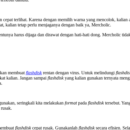
an cepat terlihat. Karena dengan memilih warna yang mencolok, kalian
, kalian tetap perlu menjaganya dengan baik ya, Mercholic.
tentunya harus dijaga dan dirawat dengan hati-hati dong. Mercholic tida
a akan membuat
flashdisk
rentan dengan virus. Untuk melindungi
flashdi
kat kalian. Jangan sampai
flashdisk
yang kalian gunakan ternyata meng
a.
igunakan, seringkali kita melakukan
format
pada
flashdisk
tersebut. Yang
 rusak.
 membuat
flashdisk
cepat rusak. Gunakanlah
flashdisk
secara efisien. Se