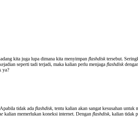
Kadang kita juga lupa dimana kita menyimpan
flashdisk
tersebut. Seringk
 kejadian seperti tadi terjadi, maka kalian perlu menjaga
flashdisk
dengan 
k ya?
 Apabila tidak ada
flashdisk
, tentu kalian akan sangat kesusahan untuk
ne
kalian memerlukan koneksi internet. Dengan
flashdisk
, kalian tida