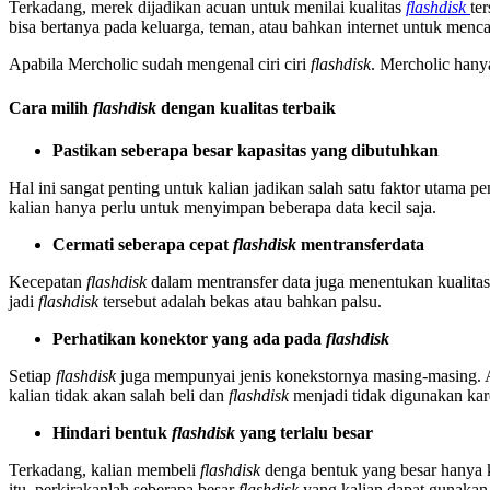
Terkadang, merek dijadikan acuan untuk menilai kualitas
flashdisk
te
bisa bertanya pada keluarga, teman, atau bahkan internet untuk menc
Apabila Mercholic sudah mengenal ciri ciri
flashdisk
. Mercholic hany
Cara milih
flashdisk
dengan kualitas terbaik
Pastikan seberapa besar kapasitas yang dibutuhkan
Hal ini sangat penting untuk kalian jadikan salah satu faktor utama p
kalian hanya perlu untuk menyimpan beberapa data kecil saja.
Cermati seberapa cepat
flashdisk
mentransferdata
Kecepatan
flashdisk
dalam mentransfer data juga menentukan kualita
jadi
flashdisk
tersebut adalah bekas atau bahkan palsu.
Perhatikan konektor yang ada pada
flashdisk
Setiap
flashdisk
juga mempunyai jenis konekstornya masing-masing. A
kalian tidak akan salah beli dan
flashdisk
menjadi tidak digunakan kar
Hindari bentuk
flashdisk
yang terlalu besar
Terkadang, kalian membeli
flashdisk
denga bentuk yang besar hanya 
itu, perkirakanlah seberapa besar
flashdisk
yang kalian dapat gunakan 