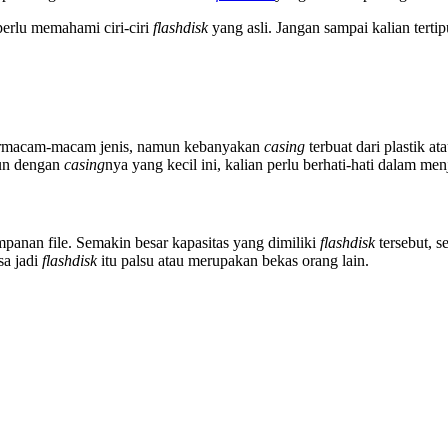
 perlu memahami ciri-ciri
flashdisk
yang asli. Jangan sampai kalian tert
ermacam-macam jenis, namun kebanyakan
casing
terbuat dari plastik 
mun dengan
casing
nya yang kecil ini, kalian perlu berhati-hati dalam me
panan file. Semakin besar kapasitas yang dimiliki
flashdisk
tersebut, s
sa jadi
flashdisk
itu palsu atau merupakan bekas orang lain.