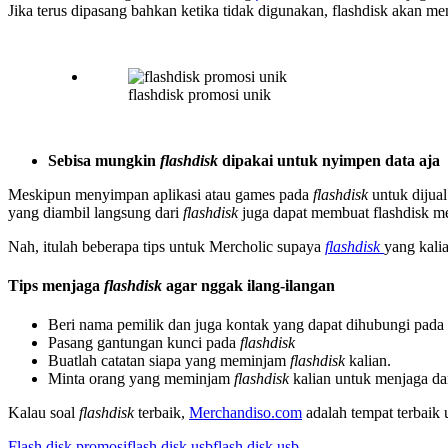
Jika terus dipasang bahkan ketika tidak digunakan, flashdisk akan me
flashdisk promosi unik
Sebisa mungkin
flashdisk
dipakai untuk nyimpen data aja
Meskipun menyimpan aplikasi atau games pada
flashdisk
untuk dijual
yang diambil langsung dari
flashdisk
juga dapat membuat flashdisk 
Nah, itulah beberapa tips untuk Mercholic supaya
flashdisk
yang kali
Tips menjaga
flashdisk
agar nggak ilang-ilangan
Beri nama pemilik dan juga kontak yang dapat dihubungi pada
Pasang gantungan kunci pada
flashdisk
Buatlah catatan siapa yang meminjam
flashdisk
kalian.
Minta orang yang meminjam
flashdisk
kalian untuk menjaga d
Kalau soal
flashdisk
terbaik,
Merchandiso.com
adalah tempat terbaik
Flash disk promosi
flash disk usb
flash disk usb