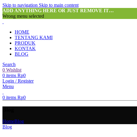
Skip to navigation
Skip to main content
ADD ANYTHING HERE OR JUST REMOVE IT…
Wrong menu selected
HOME
TENTANG KAMI
PRODUK
KONTAK
BLOG
Search
0
Wishlist
0
items
Rp
0
Login / Register
Menu
0
items
Rp
0
Blog
Home
Blog
Blog