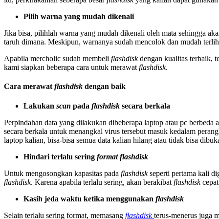
Pilih warna yang mudah dikenali
Jika bisa, pilihlah warna yang mudah dikenali oleh mata sehingga ak
taruh dimana. Meskipun, warnanya sudah mencolok dan mudah terlihat
Apabila mercholic sudah membeli
flashdisk
dengan kualitas terbaik, 
kami siapkan beberapa cara untuk merawat
flashdisk
.
Cara merawat
flashdisk
dengan baik
Lakukan
scan
pada
flashdisk
secara berkala
Perpindahan data yang dilakukan dibeberapa laptop atau pc berbed
secara berkala untuk menangkal virus tersebut masuk kedalam perang
laptop kalian, bisa-bisa semua data kalian hilang atau tidak bisa dibuk
Hindari terlalu sering
format flashdisk
Untuk mengosongkan kapasitas pada
flashdisk
seperti pertama kali d
flashdisk
. Karena apabila terlalu sering, akan berakibat
flashdisk
cepat
Kasih jeda waktu ketika menggunakan
flashdisk
Selain terlalu sering format, memasang
flashdisk
terus-menerus juga