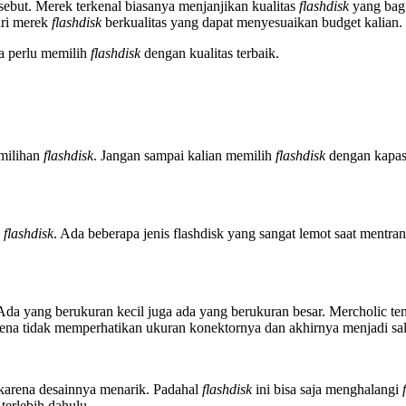
rsebut. Merek terkenal biasanya menjanjikan kualitas
flashdisk
yang bagu
ari merek
flashdisk
berkualitas yang dapat menyesuaikan budget kalian.
a perlu memilih
flashdisk
dengan kualitas terbaik.
emilihan
flashdisk
. Jangan sampai kalian memilih
flashdisk
dengan kapasi
s
flashdisk
. Ada beberapa jenis flashdisk yang sangat lemot saat mentran
da yang berukuran kecil juga ada yang berukuran besar. Mercholic te
ena tidak memperhatikan ukuran konektornya dan akhirnya menjadi sa
karena desainnya menarik. Padahal
flashdisk
ini bisa saja menghalangi
terlebih dahulu.