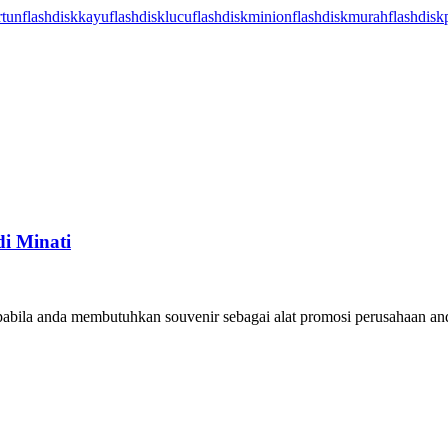
rtun
flashdiskkayu
flashdisklucu
flashdiskminion
flashdiskmurah
flashdisk
i Minati
pabila anda membutuhkan souvenir sebagai alat promosi perusahaan and