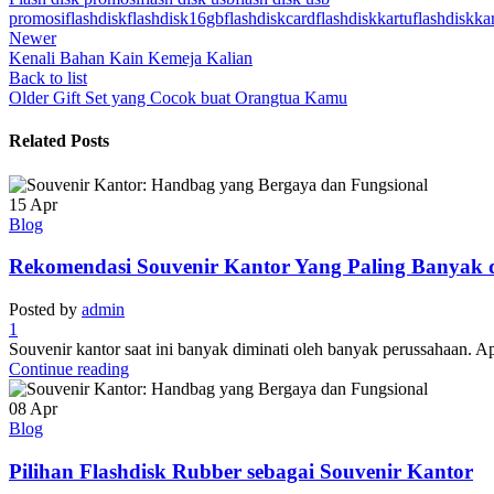
promosi
flashdisk
flashdisk16gb
flashdiskcard
flashdiskkartu
flashdiskka
Newer
Kenali Bahan Kain Kemeja Kalian
Back to list
Older
Gift Set yang Cocok buat Orangtua Kamu
Related Posts
15
Apr
Blog
Rekomendasi Souvenir Kantor Yang Paling Banyak d
Posted by
admin
1
Souvenir kantor saat ini banyak diminati oleh banyak perussahaan. A
Continue reading
08
Apr
Blog
Pilihan Flashdisk Rubber sebagai Souvenir Kantor