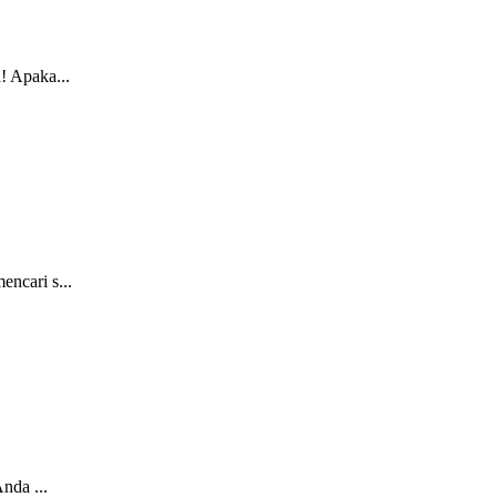
! Apaka...
ncari s...
nda ...