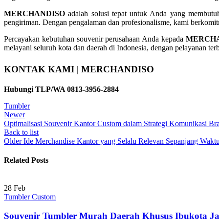
MERCHANDISO
adalah solusi tepat untuk Anda yang membut
pengiriman. Dengan pengalaman dan profesionalisme, kami berkomi
Percayakan kebutuhan souvenir perusahaan Anda kepada
MERCHA
melayani seluruh kota dan daerah di Indonesia, dengan pelayanan ter
KONTAK KAMI | MERCHANDISO
Hubungi TLP/WA 0813-3956-2884
Tumbler
Newer
Optimalisasi Souvenir Kantor Custom dalam Strategi Komunikasi Br
Back to list
Older
Ide Merchandise Kantor yang Selalu Relevan Sepanjang Wakt
Related Posts
28
Feb
Tumbler Custom
Souvenir Tumbler Murah Daerah Khusus Ibukota J