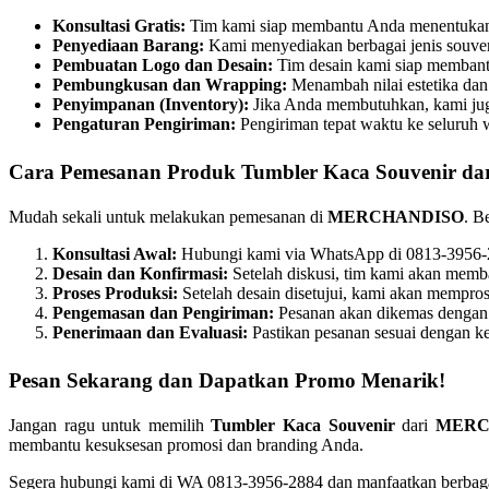
Konsultasi Gratis:
Tim kami siap membantu Anda menentukan d
Penyediaan Barang:
Kami menyediakan berbagai jenis souven
Pembuatan Logo dan Desain:
Tim desain kami siap membant
Pembungkusan dan Wrapping:
Menambah nilai estetika dan 
Penyimpanan (Inventory):
Jika Anda membutuhkan, kami ju
Pengaturan Pengiriman:
Pengiriman tepat waktu ke seluruh w
Cara Pemesanan Produk
Tumbler Kaca Souvenir
da
Mudah sekali untuk melakukan pemesanan di
MERCHANDISO
. B
Konsultasi Awal:
Hubungi kami via WhatsApp di 0813-3956-28
Desain dan Konfirmasi:
Setelah diskusi, tim kami akan mem
Proses Produksi:
Setelah desain disetujui, kami akan mempros
Pengemasan dan Pengiriman:
Pesanan akan dikemas dengan b
Penerimaan dan Evaluasi:
Pastikan pesanan sesuai dengan ke
Pesan Sekarang dan Dapatkan Promo Menarik!
Jangan ragu untuk memilih
Tumbler Kaca Souvenir
dari
MERC
membantu kesuksesan promosi dan branding Anda.
Segera hubungi kami di WA 0813-3956-2884 dan manfaatkan berbagai 