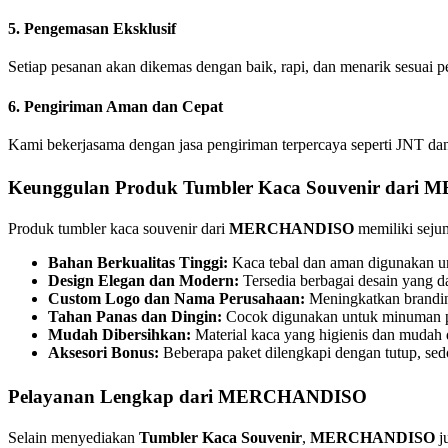
5.
Pengemasan Eksklusif
Setiap pesanan akan dikemas dengan baik, rapi, dan menarik sesuai 
6.
Pengiriman Aman dan Cepat
Kami bekerjasama dengan jasa pengiriman terpercaya seperti JNT dan
Keunggulan Produk
Tumbler Kaca Souvenir
dari
M
Produk tumbler kaca souvenir dari
MERCHANDISO
memiliki seju
Bahan Berkualitas Tinggi:
Kaca tebal dan aman digunakan un
Design Elegan dan Modern:
Tersedia berbagai desain yang d
Custom Logo dan Nama Perusahaan:
Meningkatkan brandin
Tahan Panas dan Dingin:
Cocok digunakan untuk minuman p
Mudah Dibersihkan:
Material kaca yang higienis dan mudah 
Aksesori Bonus:
Beberapa paket dilengkapi dengan tutup, sed
Pelayanan Lengkap dari
MERCHANDISO
Selain menyediakan
Tumbler Kaca Souvenir
,
MERCHANDISO
j