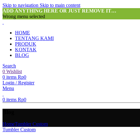
Skip to navigation
Skip to main content
ADD ANYTHING HERE OR JUST REMOVE IT…
Wrong menu selected
HOME
TENTANG KAMI
PRODUK
KONTAK
BLOG
Search
0
Wishlist
0
items
Rp
0
Login / Register
Menu
0
items
Rp
0
Blog
Home
Tumbler Custom
Tumbler Custom