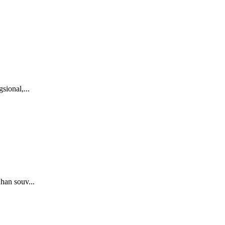
ional,...
an souv...