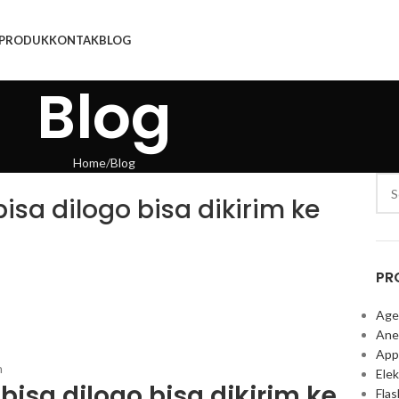
PRODUK
KONTAK
BLOG
Blog
Home
Blog
isa dilogo bisa dikirim ke
PR
Age
Ane
App
Elek
bisa dilogo bisa dikirim ke
Fla