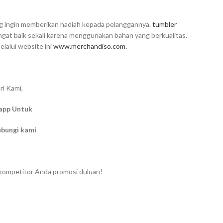
ang ingin memberikan hadiah kepada pelanggannya.
tumbler
ngat baik sekali karena menggunakan bahan yang berkualitas.
alui website ini
www.merchandiso.com.
ri Kami,
app Untuk
ubungi kami
 kompetitor Anda promosi duluan!