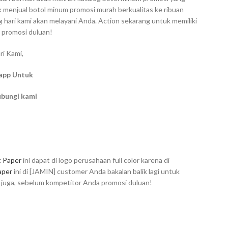
ak menjual botol minum promosi murah berkualitas ke ribuan
hari kami akan melayani Anda. Action sekarang untuk memiliki
 promosi duluan!
ri Kami,
app Untuk
ubungi kami
t Paper
ini dapat di logo perusahaan full color karena di
aper
ini di [JAMIN] customer Anda bakalan balik lagi untuk
g juga, sebelum kompetitor Anda promosi duluan!