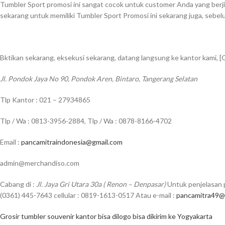
Tumbler Sport promosi ini sangat cocok untuk customer Anda yang berji
sekarang untuk memiliki Tumbler Sport Promosi ini sekarang juga, sebe
Bktikan sekarang, eksekusi sekarang, datang langsung ke kantor kami, [
Jl. Pondok Jaya No 90, Pondok Aren, Bintaro, Tangerang Selatan
Tlp Kantor : 021 – 27934865
Tlp / Wa : 0813-3956-2884, Tlp / Wa : 0878-8166-4702
Email :
pancamitraindonesia@gmail.com
admin@merchandiso.com
Cabang di :
Jl. Jaya Gri Utara 30a ( Renon – Denpasar)
Untuk penjelasan p
(0361) 445-7643 cellular : 0819-1613-0517 Atau e-mail :
pancamitra49@
Grosir tumbler souvenir kantor bisa dilogo bisa dikirim ke Yogyakarta