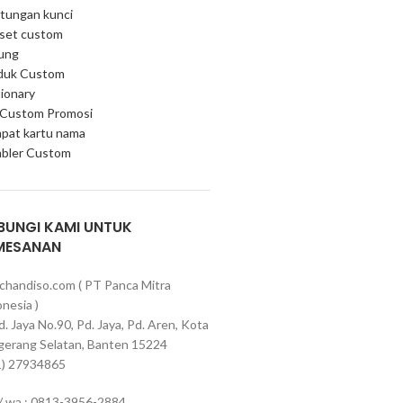
tungan kunci
 set custom
ung
duk Custom
ionary
 Custom Promosi
pat kartu nama
bler Custom
BUNGI KAMI UNTUK
MESANAN
chandiso.com ( PT Panca Mitra
nesia )
Pd. Jaya No.90, Pd. Jaya, Pd. Aren, Kota
gerang Selatan, Banten 15224
1) 27934865
 / wa ; 0813-3956-2884