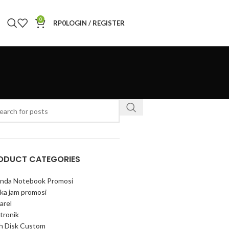
0
RP
0
LOGIN / REGISTER
ODUCT CATEGORIES
nda Notebook Promosi
ka jam promosi
arel
tronik
sh Disk Custom