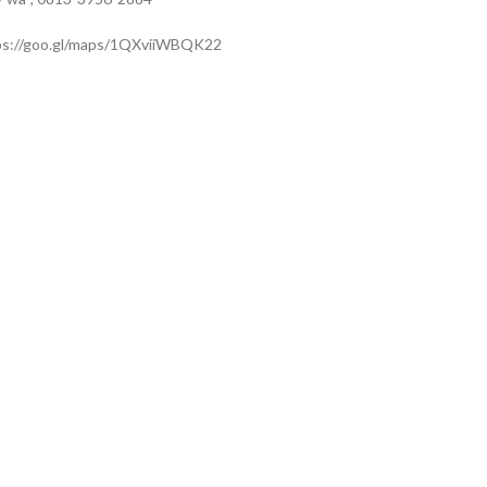
ps://goo.gl/maps/1QXviiWBQK22