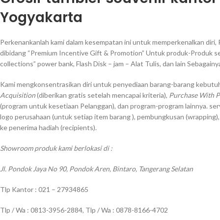
Yogyakarta
Perkenankanlah kami dalam kesempatan ini untuk memperkenalkan diri, 
dibidang “Premium Incentive Gift & Promotion” Untuk produk-Produk sep
collections” power bank, Flash Disk – jam – Alat Tulis, dan lain Sebagainy
Kami mengkonsentrasikan diri untuk penyediaan barang-barang kebutuh
Acquisition
(diberikan gratis setelah mencapai kriteria),
Purchase With 
(program untuk kesetiaan Pelanggan), dan program-program lainnya. ser
logo perusahaan (untuk setiap item barang ), pembungkusan (wrapping)
ke penerima hadiah (recipients).
Showroom produk kami berlokasi di :
Jl. Pondok Jaya No 90, Pondok Aren, Bintaro, Tangerang Selatan
Tlp Kantor : 021 – 27934865
Tlp / Wa : 0813-3956-2884, Tlp / Wa : 0878-8166-4702