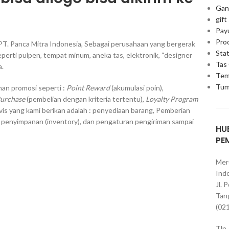
Gan
gift
Pay
Pro
PT. Panca Mitra Indonesia, Sebagai perusahaan yang bergerak
Stat
erti pulpen, tempat minum, aneka tas, elektronik, “designer
Tas
a.
Tem
Tum
an promosi seperti :
Point Reward
(akumulasi poin),
Purchase
(pembelian dengan kriteria tertentu),
Loyalty Program
vis yang kami berikan adalah : penyediaan barang, Pemberian
, penyimpanan (inventory), dan pengaturan pengiriman sampai
HU
PE
Mer
Indo
Jl. 
Tan
(02
Tlp