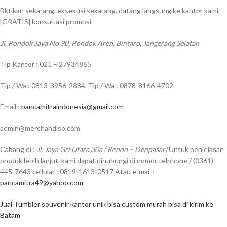
Bktikan sekarang, eksekusi sekarang, datang langsung ke kantor kami,
[GRATIS] konsultasi promosi.
Jl. Pondok Jaya No 90, Pondok Aren, Bintaro, Tangerang Selatan
Tlp Kantor : 021 – 27934865
Tlp / Wa : 0813-3956-2884, Tlp / Wa : 0878-8166-4702
Email :
pancamitraindonesia@gmail.com
admin@merchandiso.com
Cabang di :
Jl. Jaya Gri Utara 30a ( Renon – Denpasar)
Untuk penjelasan
produk lebih lanjut, kami dapat dihubungi di nomor telphone / (0361)
445-7643 cellular : 0819-1613-0517 Atau e-mail :
pancamitra49@yahoo.com
Jual Tumbler souvenir kantor unik bisa custom murah bisa di kirim ke
Batam