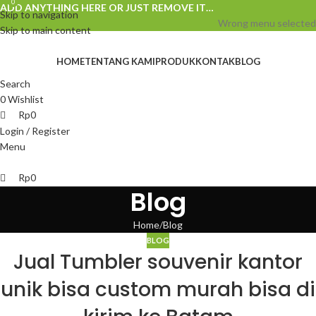
0
0
ADD ANYTHING HERE OR JUST REMOVE IT…
Skip to navigation
Wrong menu selected
Skip to main content
HOME
TENTANG KAMI
PRODUK
KONTAK
BLOG
Search
0
Wishlist
Rp
0
Login / Register
Menu
Rp
0
Blog
Home
Blog
BLOG
Jual Tumbler souvenir kantor
unik bisa custom murah bisa di