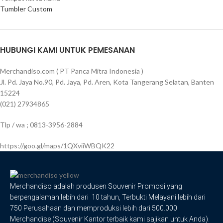
Tumbler Custom
HUBUNGI KAMI UNTUK PEMESANAN
Merchandiso.com ( PT Panca Mitra Indonesia )
Jl. Pd. Jaya No.90, Pd. Jaya, Pd. Aren, Kota Tangerang Selatan, Banten
15224
(021) 27934865
Tlp / wa ; 0813-3956-2884
https://goo.gl/maps/1QXviiWBQK22
Merchandiso adalah produsen Souvenir Promosi yang
berpengalaman lebih dari 10 tahun, Terbukti Melayani lebih dari
750 Perusahaan dan memproduksi lebih dari 500.000
Merchandise (Souvenir Kantor terbaik kami sajikan untuk Anda).