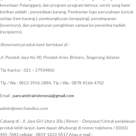
kesetiaan Pelanggan), dan program-program lainnya. servis yang kami
berikan adalah : penyediaan barang, Pemberian logo perusahaan (untuk
setiap item barang ), pembungkusan (wrapping), penyimpanan
(inventory), dan pengaturan pengiriman sampai ke penerima hadiah
(recipients).
Showroom produk kami berlokasi di :
Jl. Pondok Jaya No 90, Pondok Aren, Bintaro, Tangerang Selatan
Tlp Kantor : 021 – 27934865
Tlp / Wa : 0813-3956-2884, Tlp / Wa : 0878-8166-4702
Email :
pancamitraindonesia@gmail.com
admin@merchandiso.com
Cabang di :
Jl. Jaya Giri Utara 30a ( Renon – Denpasar)
Untuk penjelasan
produk lebih lanjut, kami dapat dihubungi di nomor telphone / (0361)
445-7643 cellular : 0819-1613-0517 Atau e-mail :