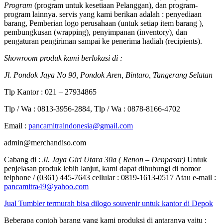
Program
(program untuk kesetiaan Pelanggan), dan program-
program lainnya. servis yang kami berikan adalah : penyediaan
barang, Pemberian logo perusahaan (untuk setiap item barang ),
pembungkusan (wrapping), penyimpanan (inventory), dan
pengaturan pengiriman sampai ke penerima hadiah (recipients).
Showroom produk kami berlokasi di :
Jl. Pondok Jaya No 90, Pondok Aren, Bintaro, Tangerang Selatan
Tlp Kantor : 021 – 27934865
Tlp / Wa : 0813-3956-2884, Tlp / Wa : 0878-8166-4702
Email :
pancamitraindonesia@gmail.com
admin@merchandiso.com
Cabang di :
Jl. Jaya Giri Utara 30a ( Renon – Denpasar)
Untuk
penjelasan produk lebih lanjut, kami dapat dihubungi di nomor
telphone / (0361) 445-7643 cellular : 0819-1613-0517 Atau e-mail :
pancamitra49@yahoo.com
Jual Tumbler termurah bisa dilogo souvenir untuk kantor di Depok
Beberapa contoh barang yang kami produksi di antaranya yaitu :