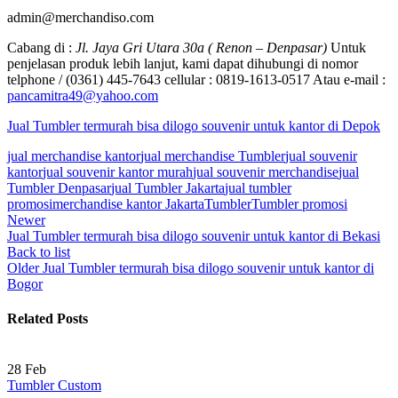
admin@merchandiso.com
Cabang di :
Jl. Jaya Gri Utara 30a ( Renon – Denpasar)
Untuk
penjelasan produk lebih lanjut, kami dapat dihubungi di nomor
telphone / (0361) 445-7643 cellular : 0819-1613-0517 Atau e-mail :
pancamitra49@yahoo.com
Jual Tumbler termurah bisa dilogo souvenir untuk kantor di Depok
jual merchandise kantor
jual merchandise Tumbler
jual souvenir
kantor
jual souvenir kantor murah
jual souvenir merchandise
jual
Tumbler Denpasar
jual Tumbler Jakarta
jual tumbler
promosi
merchandise kantor Jakarta
Tumbler
Tumbler promosi
Newer
Jual Tumbler termurah bisa dilogo souvenir untuk kantor di Bekasi
Back to list
Older
Jual Tumbler termurah bisa dilogo souvenir untuk kantor di
Bogor
Related Posts
28
Feb
Tumbler Custom