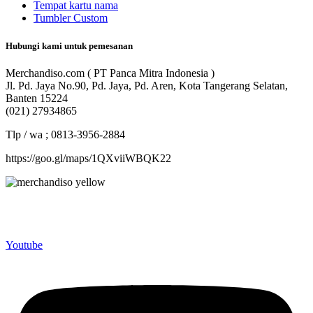
Tempat kartu nama
Tumbler Custom
Hubungi kami untuk pemesanan
Merchandiso.com ( PT Panca Mitra Indonesia )
Jl. Pd. Jaya No.90, Pd. Jaya, Pd. Aren, Kota Tangerang Selatan,
Banten 15224
(021) 27934865
Tlp / wa ; 0813-3956-2884
https://goo.gl/maps/1QXviiWBQK22
Merchandiso adalah produsen Souvenir Promosi yang
berpengalaman lebih dari 10 tahun, Terbukti Melayani lebih dari
750 Perusahaan dan memproduksi lebih dari 500.000 Merchandise
(Souvenir Kantor terbaik kami sajikan untuk Anda).
Youtube