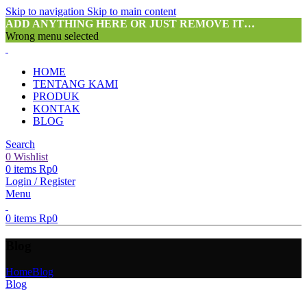
Skip to navigation
Skip to main content
ADD ANYTHING HERE OR JUST REMOVE IT…
Wrong menu selected
HOME
TENTANG KAMI
PRODUK
KONTAK
BLOG
Search
0
Wishlist
0
items
Rp
0
Login / Register
Menu
0
items
Rp
0
Blog
Home
Blog
Blog