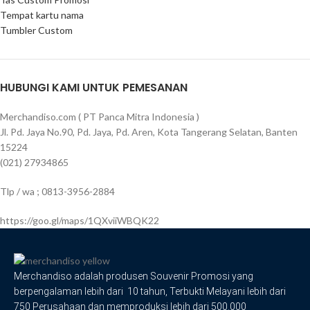
Tempat kartu nama
Tumbler Custom
HUBUNGI KAMI UNTUK PEMESANAN
Merchandiso.com ( PT Panca Mitra Indonesia )
Jl. Pd. Jaya No.90, Pd. Jaya, Pd. Aren, Kota Tangerang Selatan, Banten
15224
(021) 27934865
Tlp / wa ; 0813-3956-2884
https://goo.gl/maps/1QXviiWBQK22
Merchandiso adalah produsen Souvenir Promosi yang
berpengalaman lebih dari 10 tahun, Terbukti Melayani lebih dari
750 Perusahaan dan memproduksi lebih dari 500.000