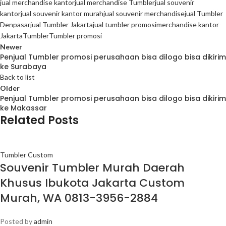
jual merchandise kantor
jual merchandise Tumbler
jual souvenir
kantor
jual souvenir kantor murah
jual souvenir merchandise
jual Tumbler
Denpasar
jual Tumbler Jakarta
jual tumbler promosi
merchandise kantor
Jakarta
Tumbler
Tumbler promosi
Newer
Penjual Tumbler promosi perusahaan bisa dilogo bisa dikirim
ke Surabaya
Back to list
Older
Penjual Tumbler promosi perusahaan bisa dilogo bisa dikirim
ke Makassar
Related Posts
Tumbler Custom
Souvenir Tumbler Murah Daerah
Khusus Ibukota Jakarta Custom
Murah, WA 0813-3956-2884
Posted by
admin