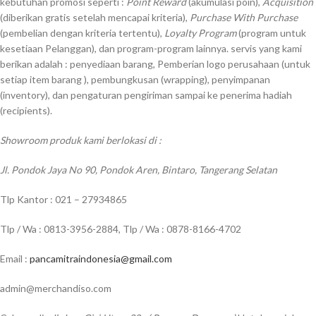
kebutuhan promosi seperti :
Point Reward
(akumulasi poin),
Acquisition
(diberikan gratis setelah mencapai kriteria),
Purchase With Purchase
(pembelian dengan kriteria tertentu),
Loyalty Program
(program untuk
kesetiaan Pelanggan), dan program-program lainnya. servis yang kami
berikan adalah : penyediaan barang, Pemberian logo perusahaan (untuk
setiap item barang ), pembungkusan (wrapping), penyimpanan
(inventory), dan pengaturan pengiriman sampai ke penerima hadiah
(recipients).
Showroom produk kami berlokasi di :
Jl. Pondok Jaya No 90, Pondok Aren, Bintaro, Tangerang Selatan
Tlp Kantor : 021 – 27934865
Tlp / Wa : 0813-3956-2884, Tlp / Wa : 0878-8166-4702
Email :
pancamitraindonesia@gmail.com
admin@merchandiso.com