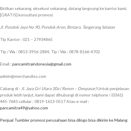
Bktikan sekarang, eksekusi sekarang, datang langsung ke kantor kami,
[GRATIS] konsultasi promosi.
Jl. Pondok Jaya No 90, Pondok Aren, Bintaro, Tangerang Selatan
Tlp Kantor : 021 – 27934865
Tlp / Wa : 0813-3956-2884, Tlp / Wa : 0878-8166-4702
Email :
pancamitraindonesia@gmail.com
admin@merchandiso.com
Cabang di :
Jl. Jaya Gri Utara 30a ( Renon – Denpasar)
Untuk penjelasan
produk lebih lanjut, kami dapat dihubungi di nomor telphone / (0361)
445-7643 cellular : 0819-1613-0517 Atau e-mail :
pancamitra49@yahoo.com
Penjual Tumbler promosi perusahaan bisa dilogo bisa dikirim ke Malang