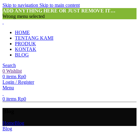
Skip to navigation
Skip to main content
ADD ANYTHING HERE OR JUST REMOVE IT…
Wrong menu selected
HOME
TENTANG KAMI
PRODUK
KONTAK
BLOG
Search
0
Wishlist
0
items
Rp
0
Login / Register
Menu
0
items
Rp
0
Blog
Home
Blog
Blog