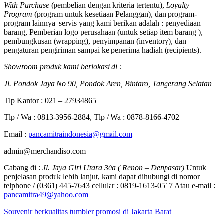
With Purchase
(pembelian dengan kriteria tertentu),
Loyalty
Program
(program untuk kesetiaan Pelanggan), dan program-
program lainnya. servis yang kami berikan adalah : penyediaan
barang, Pemberian logo perusahaan (untuk setiap item barang ),
pembungkusan (wrapping), penyimpanan (inventory), dan
pengaturan pengiriman sampai ke penerima hadiah (recipients).
Showroom produk kami berlokasi di :
Jl. Pondok Jaya No 90, Pondok Aren, Bintaro, Tangerang Selatan
Tlp Kantor : 021 – 27934865
Tlp / Wa : 0813-3956-2884, Tlp / Wa : 0878-8166-4702
Email :
pancamitraindonesia@gmail.com
admin@merchandiso.com
Cabang di :
Jl. Jaya Giri Utara 30a ( Renon – Denpasar)
Untuk
penjelasan produk lebih lanjut, kami dapat dihubungi di nomor
telphone / (0361) 445-7643 cellular : 0819-1613-0517 Atau e-mail :
pancamitra49@yahoo.com
Souvenir berkualitas tumbler promosi di Jakarta Barat