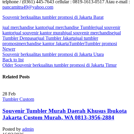
telphone / (0361) 445-7643 cellular : 0819-1613-0517 Atau e-mail :
pancamitra49@yahoo.com
Souvenir berkualitas tumbler promosi di Jakarta Barat
jual merchandise kantor
jual merchandise Tumbler
jual souvenir
kantor
jual souvenir kantor murah
jual souvenir merchandise
jual
Tumbler Denpasar
jual Tumbler Jakarta
jual tumbler
promosi
merchandise kantor Jakarta
Tumbler
Tumbler promosi
Newer
Souvenir berkualitas tumbler promosi di Jakarta Utara
Back to list
Older
Souvenir berkualitas tumbler promosi di Jakarta Timur
Related Posts
28
Feb
Tumbler Custom
Souvenir Tumbler Murah Daerah Khusus Ibukota
Jakarta Custom Murah, WA 0813-3956-2884
Posted by
admin