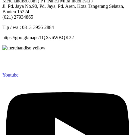
Merchandiso.com ( PT Panca Mitra Indonesia )
Jl. Pd. Jaya No.90, Pd. Jaya, Pd. Aren, Kota Tangerang Selatan,
Banten 15224
(021) 27934865
Tlp / wa ; 0813-3956-2884
https://goo.gl/maps/1QXviiWBQK22
Merchandiso adalah produsen Souvenir Promosi yang
berpengalaman lebih dari 10 tahun, Terbukti Melayani lebih dari
750 Perusahaan dan memproduksi lebih dari 500.000 Merchandise
(Souvenir Kantor terbaik kami sajikan untuk Anda).
Youtube