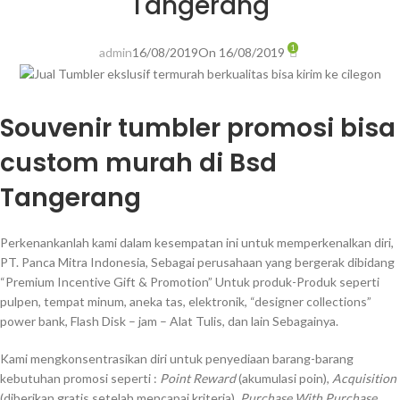
Tangerang
1
admin
16/08/2019
On 16/08/2019
Souvenir tumbler promosi bisa
custom murah di Bsd
Tangerang
Perkenankanlah kami dalam kesempatan ini untuk memperkenalkan diri,
PT. Panca Mitra Indonesia, Sebagai perusahaan yang bergerak dibidang
“Premium Incentive Gift & Promotion” Untuk produk-Produk seperti
pulpen, tempat minum, aneka tas, elektronik, “designer collections”
power bank, Flash Disk – jam – Alat Tulis, dan lain Sebagainya.
Kami mengkonsentrasikan diri untuk penyediaan barang-barang
kebutuhan promosi seperti :
Point Reward
(akumulasi poin),
Acquisition
(diberikan gratis setelah mencapai kriteria),
Purchase With Purchase