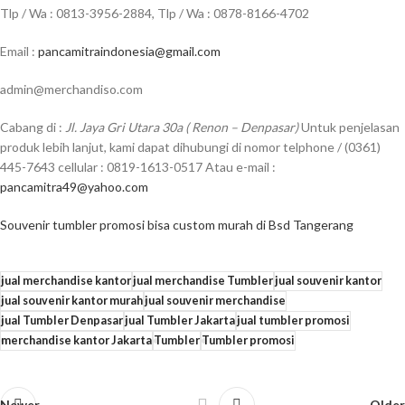
Tlp / Wa : 0813-3956-2884, Tlp / Wa : 0878-8166-4702
Email :
pancamitraindonesia@gmail.com
admin@merchandiso.com
Cabang di :
Jl. Jaya Gri Utara 30a ( Renon – Denpasar)
Untuk penjelasan
produk lebih lanjut, kami dapat dihubungi di nomor telphone / (0361)
445-7643 cellular : 0819-1613-0517 Atau e-mail :
pancamitra49@yahoo.com
Souvenir tumbler promosi bisa custom murah di Bsd Tangerang
jual merchandise kantor
jual merchandise Tumbler
jual souvenir kantor
jual souvenir kantor murah
jual souvenir merchandise
jual Tumbler Denpasar
jual Tumbler Jakarta
jual tumbler promosi
merchandise kantor Jakarta
Tumbler
Tumbler promosi
Newer
Older