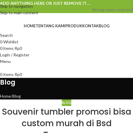
ADD ANYTHING HERE OR JUST REMOVE IT…
Skip to navigation
Wrong menu selected
Skip to main content
HOME
TENTANG KAMI
PRODUK
KONTAK
BLOG
Search
0
Wishlist
0
items
Rp
0
Login / Register
Menu
0
items
Rp
0
Blog
Home
Blog
BLOG
Souvenir tumbler promosi bisa
custom murah di Bsd