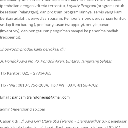
(pembelian dengan kriteria tertentu),
Loyalty Program
(program untuk
kesetiaan Pelanggan), dan program-program lainnya. servis yang kami
berikan adalah : penyediaan barang, Pemberian logo perusahaan (untuk
setiap item barang ), pembungkusan (wrapping), penyimpanan
(inventory), dan pengaturan pengiriman sampai ke penerima hadiah
(recipients).
Showroom produk kami berlokasi di :
Jl. Pondok Jaya No 90, Pondok Aren, Bintaro, Tangerang Selatan
Tlp Kantor : 021 – 27934865
Tlp / Wa : 0813-3956-2884, Tlp / Wa : 0878-8166-4702
Email :
pancamitraindonesia@gmail.com
admin@merchandiso.com
Cabang di :
Jl. Jaya Giri Utara 30a ( Renon – Denpasar)
Untuk penjelasan
produk lebih lanjut, kami dapat dihubungi di nomor telphone / (0361)