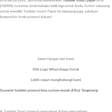
di isi kertas print, Jika Anda memberikan
Tumbler Insert paper
ini di
[JAMIN] customer Anda bakalan balik lagi untuk Anda. Action sekarang
untuk memiliki Tumbler Insert Paper ini sekarang juga, sebelum
kompetitor Anda promosi duluan!
Salam Hangat dari Kami,
Klik Logo Whatshapp Untuk
Lebih cepat menghubungi kami
Souvenir tumbler promosi bisa custom murah di Bsd Tangerang
4. Tumbler Sport promosi yang dapat di logo perusahaan