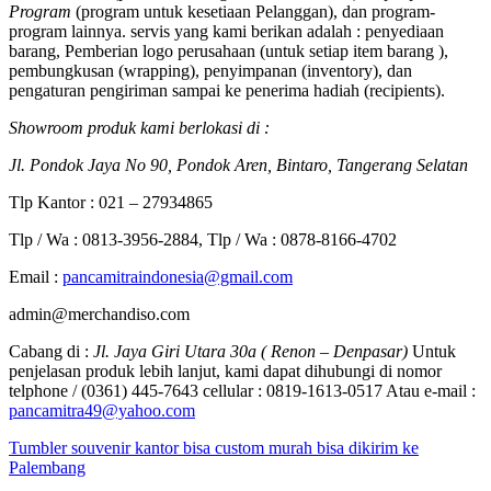
Program
(program untuk kesetiaan Pelanggan), dan program-
program lainnya. servis yang kami berikan adalah : penyediaan
barang, Pemberian logo perusahaan (untuk setiap item barang ),
pembungkusan (wrapping), penyimpanan (inventory), dan
pengaturan pengiriman sampai ke penerima hadiah (recipients).
Showroom produk kami berlokasi di :
Jl. Pondok Jaya No 90, Pondok Aren, Bintaro, Tangerang Selatan
Tlp Kantor : 021 – 27934865
Tlp / Wa : 0813-3956-2884, Tlp / Wa : 0878-8166-4702
Email :
pancamitraindonesia@gmail.com
admin@merchandiso.com
Cabang di :
Jl. Jaya Giri Utara 30a ( Renon – Denpasar)
Untuk
penjelasan produk lebih lanjut, kami dapat dihubungi di nomor
telphone / (0361) 445-7643 cellular : 0819-1613-0517 Atau e-mail :
pancamitra49@yahoo.com
Tumbler souvenir kantor bisa custom murah bisa dikirim ke
Palembang