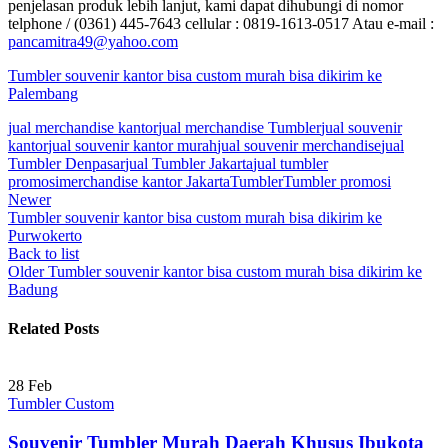
penjelasan produk lebih lanjut, kami dapat dihubungi di nomor
telphone / (0361) 445-7643 cellular : 0819-1613-0517 Atau e-mail :
pancamitra49@yahoo.com
Tumbler souvenir kantor bisa custom murah bisa dikirim ke
Palembang
jual merchandise kantor
jual merchandise Tumbler
jual souvenir
kantor
jual souvenir kantor murah
jual souvenir merchandise
jual
Tumbler Denpasar
jual Tumbler Jakarta
jual tumbler
promosi
merchandise kantor Jakarta
Tumbler
Tumbler promosi
Newer
Tumbler souvenir kantor bisa custom murah bisa dikirim ke
Purwokerto
Back to list
Older
Tumbler souvenir kantor bisa custom murah bisa dikirim ke
Badung
Related Posts
28
Feb
Tumbler Custom
Souvenir Tumbler Murah Daerah Khusus Ibukota