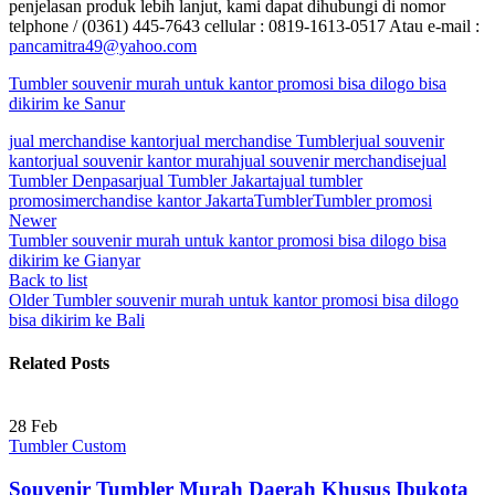
penjelasan produk lebih lanjut, kami dapat dihubungi di nomor
telphone / (0361) 445-7643 cellular : 0819-1613-0517 Atau e-mail :
pancamitra49@yahoo.com
Tumbler souvenir murah untuk kantor promosi bisa dilogo bisa
dikirim ke Sanur
jual merchandise kantor
jual merchandise Tumbler
jual souvenir
kantor
jual souvenir kantor murah
jual souvenir merchandise
jual
Tumbler Denpasar
jual Tumbler Jakarta
jual tumbler
promosi
merchandise kantor Jakarta
Tumbler
Tumbler promosi
Newer
Tumbler souvenir murah untuk kantor promosi bisa dilogo bisa
dikirim ke Gianyar
Back to list
Older
Tumbler souvenir murah untuk kantor promosi bisa dilogo
bisa dikirim ke Bali
Related Posts
28
Feb
Tumbler Custom
Souvenir Tumbler Murah Daerah Khusus Ibukota