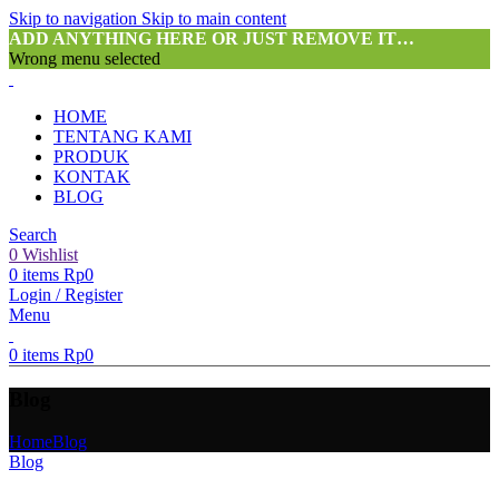
Skip to navigation
Skip to main content
ADD ANYTHING HERE OR JUST REMOVE IT…
Wrong menu selected
HOME
TENTANG KAMI
PRODUK
KONTAK
BLOG
Search
0
Wishlist
0
items
Rp
0
Login / Register
Menu
0
items
Rp
0
Blog
Home
Blog
Blog