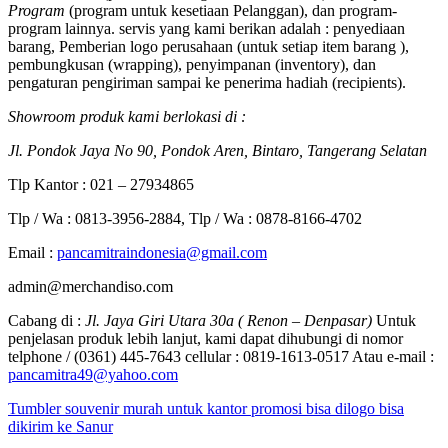
Program
(program untuk kesetiaan Pelanggan), dan program-
program lainnya. servis yang kami berikan adalah : penyediaan
barang, Pemberian logo perusahaan (untuk setiap item barang ),
pembungkusan (wrapping), penyimpanan (inventory), dan
pengaturan pengiriman sampai ke penerima hadiah (recipients).
Showroom produk kami berlokasi di :
Jl. Pondok Jaya No 90, Pondok Aren, Bintaro, Tangerang Selatan
Tlp Kantor : 021 – 27934865
Tlp / Wa : 0813-3956-2884, Tlp / Wa : 0878-8166-4702
Email :
pancamitraindonesia@gmail.com
admin@merchandiso.com
Cabang di :
Jl. Jaya Giri Utara 30a ( Renon – Denpasar)
Untuk
penjelasan produk lebih lanjut, kami dapat dihubungi di nomor
telphone / (0361) 445-7643 cellular : 0819-1613-0517 Atau e-mail :
pancamitra49@yahoo.com
Tumbler souvenir murah untuk kantor promosi bisa dilogo bisa
dikirim ke Sanur