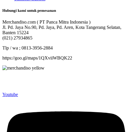
Hubungi kami untuk pemesanan
Merchandiso.com ( PT Panca Mitra Indonesia )
Jl. Pd. Jaya No.90, Pd. Jaya, Pd. Aren, Kota Tangerang Selatan,
Banten 15224
(021) 27934865
Tlp / wa ; 0813-3956-2884
https://goo.gl/maps/1QXviiWBQK22
Merchandiso adalah produsen Souvenir Promosi yang
berpengalaman lebih dari 10 tahun, Terbukti Melayani lebih dari
750 Perusahaan dan memproduksi lebih dari 500.000 Merchandise
(Souvenir Kantor terbaik kami sajikan untuk Anda).
Youtube